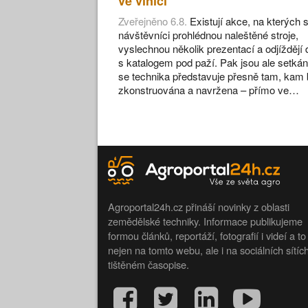
ve vinici
Zveřejněno 6.8.
Existují akce, na kterých s
návštěvníci prohlédnou naleštěné stroje,
vyslechnou několik prezentací a odjíždějí
s katalogem pod paží. Pak jsou ale setkán
se technika představuje přesně tam, kam 
zkonstruována a navržena – přímo ve…
Agroportal24h.cz přináší novinky z oblasti
zemědělské techniky. Informace publikujeme
formou článků, reportáží, fotografií i videí a to
nejen na tomto webu, ale i na sociálních sítíc
tištěném časopise.