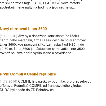
emisní normy: Stage 3B EU, EPA Tier 4. Nové motory
spotřebují méně nafty na hodinu a jsou šetrnější…
Nový shrnovač Liner 3600
(1.12.2016)
Aby bylo dosaženo konzistentního řádku
nahrnutého materiálu, firma Claas vyvinula nový shrnovač
Liner 3600, kde pracovní šířku lze nastavit od 9,90 m do
12,50 m. Liner 3600 je nástupcem shrnovače Liner 3500 a
rovněž používá dobře vyzkoušené a osvědčené…
První Compil v České republice
(1.12.2016)
COMPIL je paprskový podmítač pro předseťovou
přípravu. Podmítač COMPIL od francouzského výrobce
DURO byl dodán do ZD Bohuňovice.