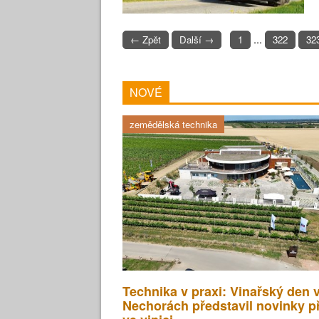
...
← Zpět
Další →
1
322
32
NOVÉ
zemědělská technika
Technika v praxi: Vinařský den 
Nechorách představil novinky p