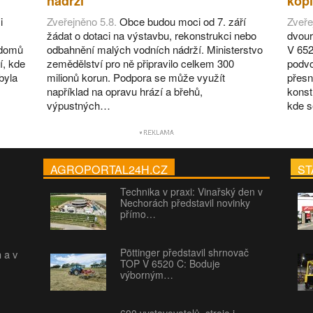
nádrží
kopí
i
Zveřejněno 5.8.
Obce budou moci od 7. září
Zveře
žádat o dotaci na výstavbu, rekonstrukci nebo
dvour
 domů
odbahnění malých vodních nádrží. Ministerstvo
V 652
í, kde
zemědělství pro ně připravilo celkem 300
podvo
byla
milionů korun. Podpora se může využít
přesn
například na opravu hrází a břehů,
konst
výpustných…
kde 
AGROPORTAL24H.CZ
ST
Technika v praxi: Vinařský den v
Nechorách představil novinky
přímo…
Pöttinger představil shrnovač
h a v
TOP V 6520 C: Boduje
výborným…
600 vystavovatelů, stroje i