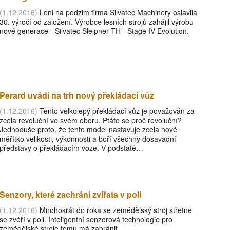
(1.12.2016)
Loni na podzim firma Silvatec Machinery oslavila
30. výročí od založení. Výrobce lesních strojů zahájil výrobu
nové generace - Silvatec Sleipner TH - Stage IV Evolution.
Perard uvádí na trh nový překládací vůz
(1.12.2016)
Tento velkolepý překládací vůz je považován za
zcela revoluční ve svém oboru. Ptáte se proč revoluční?
Jednoduše proto, že tento model nastavuje zcela nové
měřítko velikosti, výkonnosti a boří všechny dosavadní
představy o překládacím voze. V podstatě…
Senzory, které zachrání zvířata v poli
(1.12.2016)
Mnohokrát do roka se zemědělský stroj střetne
se zvěří v poli. Inteligentní senzorová technologie pro
zemědělské stroje tomu má zabránit.