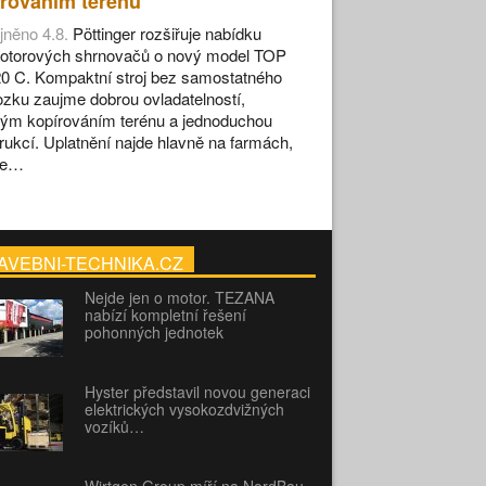
rováním terénu
jněno 4.8.
Pöttinger rozšiřuje nabídku
otorových shrnovačů o nový model TOP
0 C. Kompaktní stroj bez samostatného
zku zaujme dobrou ovladatelností,
ým kopírováním terénu a jednoduchou
rukcí. Uplatnění najde hlavně na farmách,
se…
AVEBNI-TECHNIKA.CZ
Nejde jen o motor. TEZANA
nabízí kompletní řešení
pohonných jednotek
Hyster představil novou generaci
elektrických vysokozdvižných
vozíků…
Wirtgen Group míří na NordBau