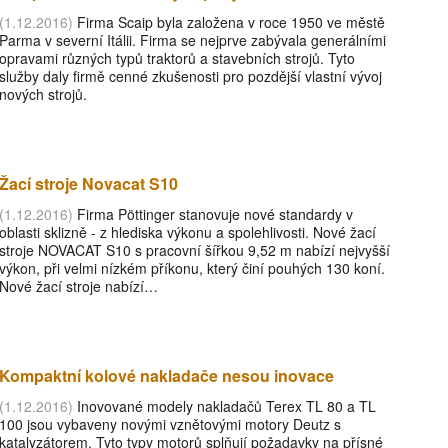
(1.12.2016)
Firma Scaip byla založena v roce 1950 ve městě
Parma v severní Itálii. Firma se nejprve zabývala generálními
opravami různých typů traktorů a stavebních strojů. Tyto
služby daly firmě cenné zkušenosti pro pozdější vlastní vývoj
nových strojů.
Žací stroje Novacat S10
(1.12.2016)
Firma Pöttinger stanovuje nové standardy v
oblasti sklizně - z hlediska výkonu a spolehlivosti. Nové žací
stroje NOVACAT S10 s pracovní šířkou 9,52 m nabízí nejvyšší
výkon, při velmi nízkém příkonu, který činí pouhých 130 koní.
Nové žací stroje nabízí…
Kompaktní kolové nakladače nesou inovace
(1.12.2016)
Inovované modely nakladačů Terex TL 80 a TL
100 jsou vybaveny novými vznětovými motory Deutz s
katalyzátorem. Tyto typy motorů splňují požadavky na přísné