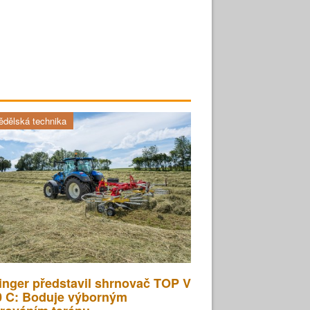
dělská technika
inger představil shrnovač TOP V
0 C: Boduje výborným