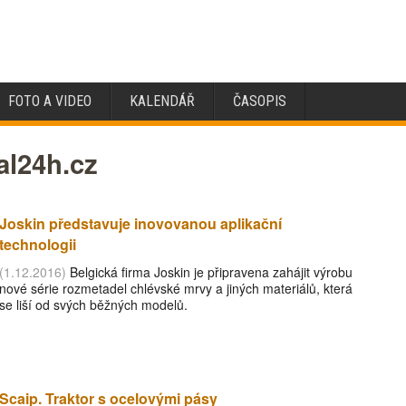
FOTO A VIDEO
KALENDÁŘ
ČASOPIS
al24h.cz
Joskin představuje inovovanou aplikační
technologii
(1.12.2016)
Belgická firma Joskin je připravena zahájit výrobu
nové série rozmetadel chlévské mrvy a jiných materiálů, která
se liší od svých běžných modelů.
Scaip. Traktor s ocelovými pásy