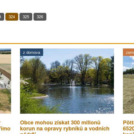
3
324
325
326
z domova
země
v
Obce mohou získat 300 milionů
Pött
římo
korun na opravy rybníků a vodních
652