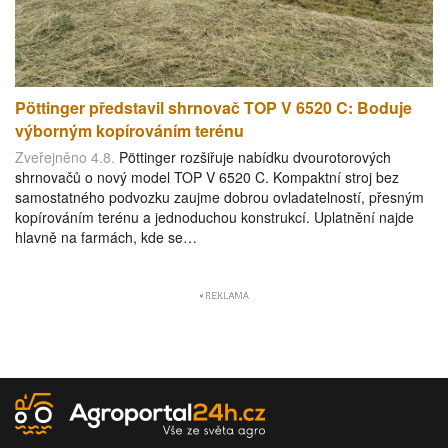
Pöttinger představil shrnovač TOP V 6520 C: Boduje
výborným kopírováním terénu
Zveřejněno 4.8.
Pöttinger rozšiřuje nabídku dvourotorových
shrnovačů o nový model TOP V 6520 C. Kompaktní stroj bez
samostatného podvozku zaujme dobrou ovladatelností, přesným
kopírováním terénu a jednoduchou konstrukcí. Uplatnění najde
hlavně na farmách, kde se…