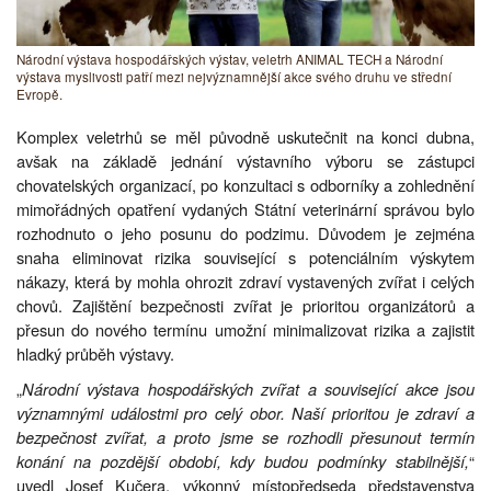
Národní výstava hospodářských výstav, veletrh ANIMAL TECH a Národní
výstava myslivosti patří mezi nejvýznamnější akce svého druhu ve střední
Evropě.
Komplex veletrhů se měl původně uskutečnit na konci dubna,
avšak na základě jednání výstavního výboru se zástupci
chovatelských organizací, po konzultaci s odborníky a zohlednění
mimořádných opatření vydaných Státní veterinární správou bylo
rozhodnuto o jeho posunu do podzimu. Důvodem je zejména
snaha eliminovat rizika související s potenciálním výskytem
nákazy, která by mohla ohrozit zdraví vystavených zvířat i celých
chovů. Zajištění bezpečnosti zvířat je prioritou organizátorů a
přesun do nového termínu umožní minimalizovat rizika a zajistit
hladký průběh výstavy.
„
Národní výstava hospodářských zvířat a související akce jsou
významnými událostmi pro celý obor. Naší prioritou je zdraví a
bezpečnost zvířat, a proto jsme se rozhodli přesunout termín
konání na pozdější období, kdy budou podmínky stabilnější,
“
uvedl Josef Kučera, výkonný místopředseda představenstva