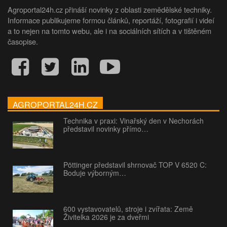
Agroportal24h.cz přináší novinky z oblasti zemědělské techniky.
Informace publikujeme formou článků, reportáží, fotografií i videí
a to nejen na tomto webu, ale i na sociálních sítích a v tištěném
časopise.
AGROPORTAL24H.CZ
Technika v praxi: Vinařský den v Nechorách
představil novinky přímo…
Pöttinger představil shrnovač TOP V 6520 C:
Boduje výborným…
600 vystavovatelů, stroje i zvířata: Země
Živitelka 2026 je za dveřmi