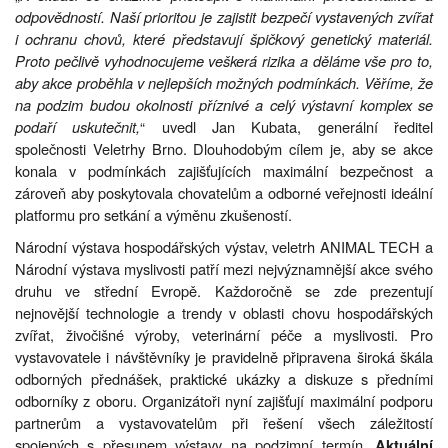
odpovědností. Naší prioritou je zajistit bezpečí vystavených zvířat
i ochranu chovů, které představují špičkový genetický materiál.
Proto pečlivě vyhodnocujeme veškerá rizika a děláme vše pro to,
aby akce proběhla v nejlepších možných podmínkách. Věříme, že
na podzim budou okolnosti příznivé a celý výstavní komplex se
podaří uskutečnit,
“ uvedl Jan Kubata, generální ředitel
společnosti Veletrhy Brno. Dlouhodobým cílem je, aby se akce
konala v podmínkách zajišťujících maximální bezpečnost a
zároveň aby poskytovala chovatelům a odborné veřejnosti ideální
platformu pro setkání a výměnu zkušeností.
Národní výstava hospodářských výstav, veletrh ANIMAL TECH a
Národní výstava myslivosti patří mezi nejvýznamnější akce svého
druhu ve střední Evropě. Každoročně se zde prezentují
nejnovější technologie a trendy v oblasti chovu hospodářských
zvířat, živočišné výroby, veterinární péče a myslivosti. Pro
vystavovatele i návštěvníky je pravidelně připravena široká škála
odborných přednášek, praktické ukázky a diskuze s předními
odborníky z oboru. Organizátoři nyní zajišťují maximální podporu
partnerům a vystavovatelům při řešení všech záležitostí
spojených s přesunem výstavy na podzimní termín.
Aktuální