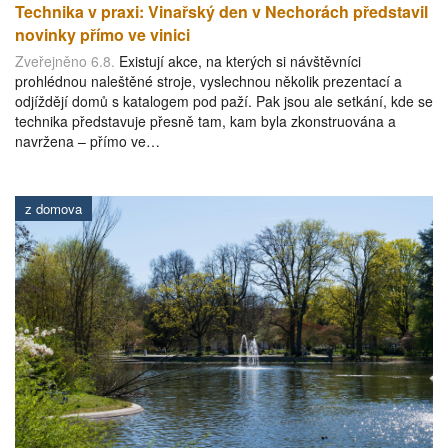
Technika v praxi: Vinařský den v Nechorách představil
novinky přímo ve vinici
Zveřejněno 6.8.
Existují akce, na kterých si návštěvníci
prohlédnou naleštěné stroje, vyslechnou několik prezentací a
odjíždějí domů s katalogem pod paží. Pak jsou ale setkání, kde se
technika představuje přesně tam, kam byla zkonstruována a
navržena – přímo ve…
z domova