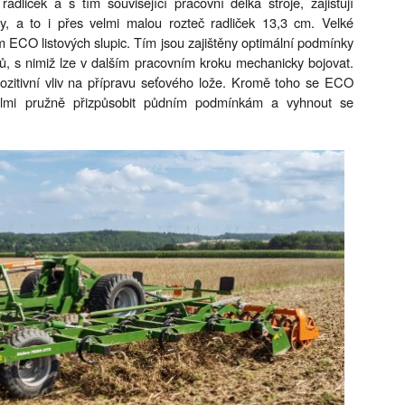
adliček a s tím související pracovní délka stroje, zajišťují
, a to i přes velmi malou rozteč radliček 13,3 cm. Velké
 ECO listových slupic. Tím jsou zajištěny optimální podmínky
lů, s nimiž lze v dalším pracovním kroku mechanicky bojovat.
zitivní vliv na přípravu seťového lože. Kromě toho se ECO
velmi pružně přizpůsobit půdním podmínkám a vyhnout se