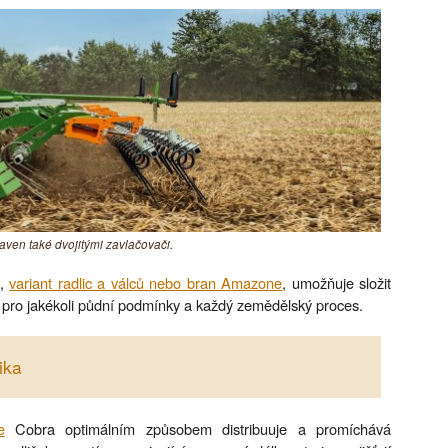
ven také dvojitými zavlačovači.
ů,
variant radlic a válců nebo bran Amazone
, umožňuje složit
pro jakékoli půdní podmínky a každý zemědělský proces.
ika
e
Cobra optimálním způsobem distribuuje a promíchává