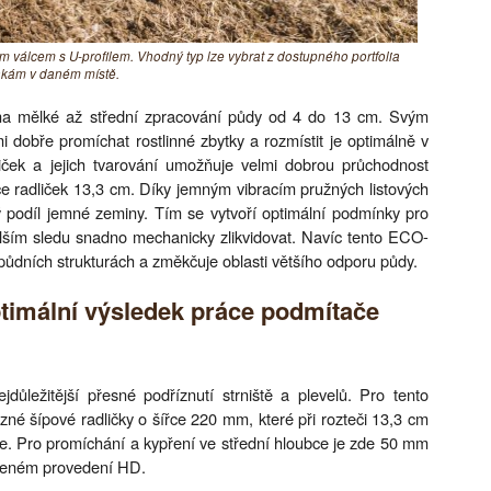
válcem s U-profilem. Vhodný typ lze vybrat z dostupného portfolia
nkám v daném místě.
 na mělké až střední zpracování půdy od 4 do 13 cm. Svým
 dobře promíchat rostlinné zbytky a rozmístit je optimálně v
liček a jejich tvarování umožňuje velmi dobrou průchodnost
eče radliček 13,3 cm. Díky jemným vibracím pružných listových
 podíl jemné zeminy. Tím se vytvoří optimální podmínky pro
dalším sledu snadno mechanicky zlikvidovat. Navíc tento ECO-
půdních strukturách a změkčuje oblasti většího odporu půdy.
ptimální výsledek práce podmítače
důležitější přesné podříznutí strniště a plevelů. Pro tento
é šípové radličky o šířce 220 mm, které při rozteči 13,3 cm
ce. Pro promíchání a kypření ve střední hloubce je zde 50 mm
vrzeném provedení HD.