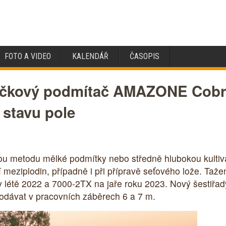
FOTO A VIDEO
KALENDÁŘ
ČASOPIS
ličkový podmítač AMAZONE Cobra 
 stavu pole
metodu mělké podmítky nebo středně hlubokou kultivac
 meziplodin, případně i při přípravě seťového lože. Ta
 létě 2022 a 7000-2TX na jaře roku 2023. Nový šestiřad
odávat v pracovních záběrech 6 a 7 m.