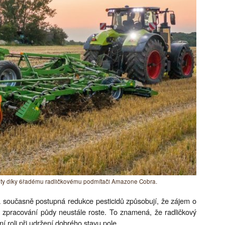
oty díky 6řadému radličkovému podmítači Amazone Cobra.
 a současně postupná redukce pesticidů způsobují, že zájem o
 zpracování půdy neustále roste. To znamená, že radličkový
 roli při udržení dobrého stavu pole.