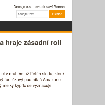
Dnes je 9.8. – svátek slaví Roman
Hledat
hraje zásadní roli
i v druhém až třetím sledu, které
žený radličkový podmítač Amazone
ý mělký kypřič se vyznačuje