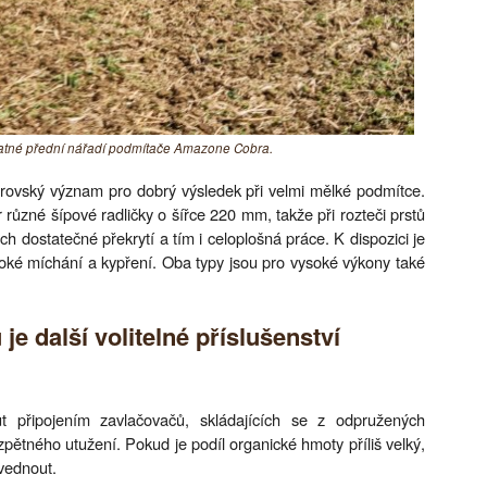
tatné přední nářadí podmítače Amazone Cobra.
brovský význam pro dobrý výsledek při velmi mělké podmítce.
 různé šípové radličky o šířce 220 mm, takže při rozteči prstů
ch dostatečné překrytí a tím i celoplošná práce. K dispozici je
oké míchání a kypření. Oba typy jsou pro vysoké výkony také
je další volitelné příslušenství
 připojením zavlačovačů, skládajících se z odpružených
pětného utužení. Pokud je podíl organické hmoty příliš velký,
vednout.