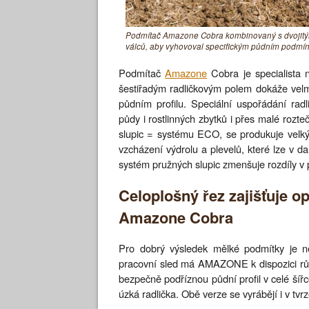
Podmítač Amazone Cobra kombinovaný s dvojitým 
válců, aby vyhovoval specifickým půdním podmí
Podmítač
Amazone
Cobra je specialista
šestiřadým radličkovým polem dokáže velmi
půdním profilu. Speciální uspořádání rad
půdy i rostlinných zbytků i přes malé rozt
slupic = systému ECO, se produkuje velký
vzcházení výdrolu a plevelů, které lze v 
systém pružných slupic zmenšuje rozdíly v 
Celoplošný řez zajišťuje o
Amazone Cobra
Pro dobrý výsledek mělké podmítky je nej
pracovní sled má AMAZONE k dispozici různ
bezpečně podříznou půdní profil v celé šíř
úzká radlička. Obě verze se vyrábějí i v t