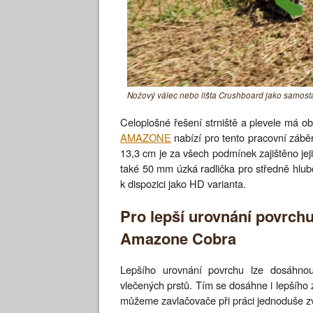
Nožový válec nebo lišta Crushboard jako samos
Celoplošné řešení strniště a plevele má o
AMAZONE
nabízí pro tento pracovní záběr
13,3 cm je za všech podmínek zajištěno jeji
také 50 mm úzká radlička pro středně hlub
k dispozici jako HD varianta.
Pro lepší urovnání povrchu 
Amazone Cobra
Lepšího urovnání povrchu lze dosáhnout
vlečených prstů. Tím se dosáhne i lepšího z
můžeme zavlačovače při práci jednoduše z