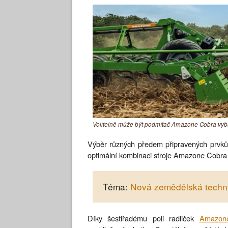
Volitelně může být podmítač Amazone Cobra vyba
Výběr různých předem připravených prvk
optimální kombinaci stroje Amazone Cobra 
Téma:
Nová zemědělská techn
Díky šestiřadému poli radliček
Amazon