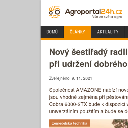
DOMŮ
ČLÁNKY
AKTUALITY
Nový šestiřadý rad
při udržení dobrého
Zveřejněno: 9. 11. 2021
Společnost AMAZONE nabízí novou 
jsou vhodné zejména při pěstování
Cobra 6000-2TX bude k dispozici v
univerzálním použitím a bude se d
zemědělská technika