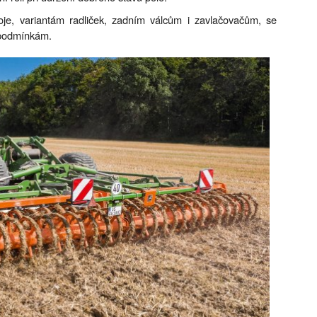
oje, variantám radliček, zadním válcům i zavlačovačům, se
 podmínkám.