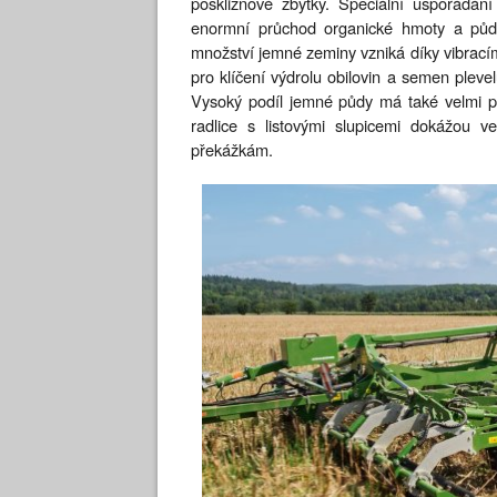
posklizňové zbytky. Speciální uspořádání r
enormní průchod organické hmoty a půdy
množství jemné zeminy vzniká díky vibracím
pro klíčení výdrolu obilovin a semen pleve
Vysoký podíl jemné půdy má také velmi po
radlice s listovými slupicemi dokážou 
překážkám.