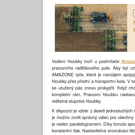
Vedení hloubky tvoří u podmítače
Amazo
pracovního radličkového pole. Aby byl vz
AMAZONE tyče, které je navzájem spojují
hloubky přes přední a transportní kola. V to
se utužený pás znovu prokypřil. Když c
kompletní rám. Pracovní hloubku nastavuj
viditelná stupnice hloubky.
K dispozici je výběr z deseti jednoduchýc
je možno zvolit správný válec pro všechny
je veden paralelogramem. Díky tomuto spoje
konstantní tlak. Nastavitelná srovnávací l