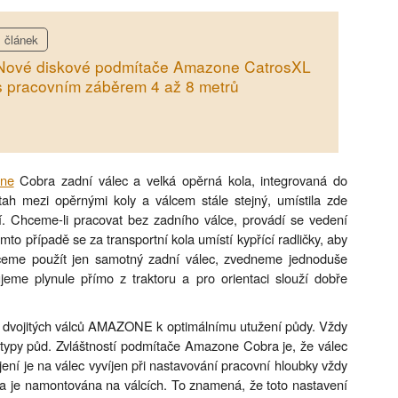
článek
Nové diskové podmítače Amazone CatrosXL
s pracovním záběrem 4 až 8 metrů
ne
Cobra zadní válec a velká opěrná kola, integrovaná do
tah mezi opěrnými koly a válcem stále stejný, umístila zde
. Chceme-li pracovat bez zadního válce, provádí se vedení
mto případě se za transportní kola umístí kypřící radličky, aby
hceme použít jen samotný zadní válec, zvedneme jednoduše
eme plynule přímo z traktoru a pro orientaci slouží dobře
h i dvojitých válců AMAZONE k optimálnímu utužení půdy. Vždy
 typy půd. Zvláštností podmítače Amazone Cobra je, že válec
ní je na válec vyvíjen při nastavování pracovní hloubky vždy
išta je namontována na válcích. To znamená, že toto nastavení