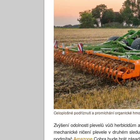
Celoplošné podříznutí a promíchání organické hm
Zvýšení odolnosti plevelů vůči herbicidům
mechanické ničení plevele v druhém sledu
podmítač
Amazone
Cobra bude hrát zásadní