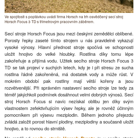
Ve spojitosti s poptávkou uvádí firma Horsch na trh osvědčený secí stroj
Horsch Focus 3 TD s třímetrovým pracovním záběrem.
Secí stroje Horsch Focus jsou mezi českými zemědělci oblíbené.
Porosty řepky zaseté tímto strojem u nás pravidelně vykazují
vysoké výnosy. Hlavní přednost stroje spočívá ve schopnosti
uložit hnojivo do velké hloubky. Rostlina díky tomu lépe
zakořeňuje a přijímá vodu. Užitek secího stroje Horsch Focus 3
TD se tak projeví v suchých letech, kdy je i při stresu ze sucha
rostlina řádně zakořeněná, má dostatek vody a může růst. V
mokrém období pak rostliny mají větší kořeny a jsou
rozvětvenější. Při správném nastavení secího stroje lze tedy za
téměř jakýchkoli podmínek dosáhnout velmi dobrých výnosů. Secí
stroj Horsch Focus si navíc nezískal oblibu jen díky svým
vlastnostem zefektivňujícím výsev řepky, ale je rovněž účinným
pomocníkem při výsevu meziplodin. Během jednoho přejezdu
zvládá založit porost hlavní plodiny, meziplodiny a současně uložit
hnojivo, a to rovnou do strniště.