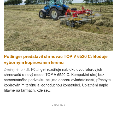
Pöttinger představil shrnovač TOP V 6520 C: Boduje
výborným kopírováním terénu
Zveřejněno 4.8.
Pöttinger rozšiřuje nabídku dvourotorových
shrnovačů o nový model TOP V 6520 C. Kompaktní stroj bez
samostatného podvozku zaujme dobrou ovladatelností, přesným
kopírováním terénu a jednoduchou konstrukcí. Uplatnění najde
hlavně na farmách, kde se…