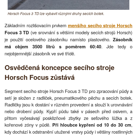
Horsch Focus 3 TD lze vybavit různými druhy secích botek.
Základním rozlišovacím prvkem
menšího secího stroje Horsch
(ve srovnání s většími modely secích strojů Horsch)
Focus 3 TD
je použití ocelového zásobníku namísto plastového.
Zásobník
. Jde tedy o
má objem 3500 litrů s poměrem 60:40
nejobjemnější zásobník ve své třídě.
Osvědčená koncepce secího stroje
Horsch Focus zůstává
Segment secího stroje Horsch Focus 3 TD pro zpracování půdy a
setí je složen z radliček, pneumatikového pěchu a secích botek.
Radličky jsou k dostání v různém provedení a slouží k urovnávání
nebo drobení půdy. Kypří půdu také v pásech před osivem, a
přitom vyčesávají posklizňové zbytky ze seťového lůžka a z
kořenové zóny v půdě.
,
Při hloubce kypření od 10 do 30 cm
kdy dochází k odstranění utužené vrstvy půdy i většiny rostlinných