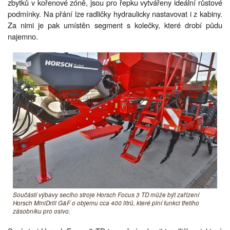
zbytků v kořenové zóně, jsou pro řepku vytvářeny ideální růstové
podmínky. Na přání lze radličky hydraulicky nastavovat i z kabiny.
Za nimi je pak umístěn segment s kolečky, které drobí půdu
najemno.
Součástí výbavy secího stroje Horsch Focus 3 TD může být zařízení
Horsch MiniDrill G&F o objemu cca 400 litrů, které plní funkci třetího
zásobníku pro osivo.