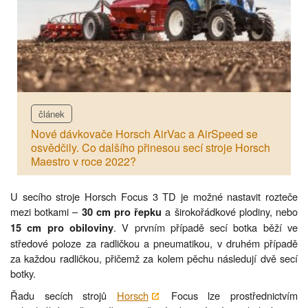
článek
Nové dávkovače Horsch AirVac a AirSpeed se
osvědčily. Co dalšího přinesou secí stroje Horsch
Maestro v roce 2022?
U secího stroje Horsch Focus 3 TD je možné nastavit rozteče
mezi botkami –
a širokořádkové plodiny, nebo
30 cm pro řepku
. V prvním případě secí botka běží ve
15 cm pro obiloviny
středové poloze za radličkou a pneumatikou, v druhém případě
za každou radličkou, přičemž za kolem pěchu následují dvě secí
botky.
Řadu secích strojů
Horsch
Focus lze prostřednictvím