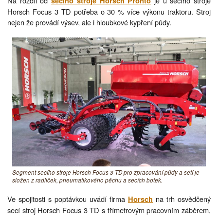
Na rozdíl od
je u secího stroje
secího stroje Horsch Pronto
Horsch Focus 3 TD potřeba o 30 % více výkonu traktoru. Stroj
nejen že provádí výsev, ale i hloubkové kypření půdy.
Segment secího stroje Horsch Focus 3 TD pro zpracování půdy a setí je
složen z radliček, pneumatikového pěchu a secích botek.
Ve spojitosti s poptávkou uvádí firma
na trh osvědčený
Horsch
secí stroj Horsch Focus 3 TD s třímetrovým pracovním záběrem,