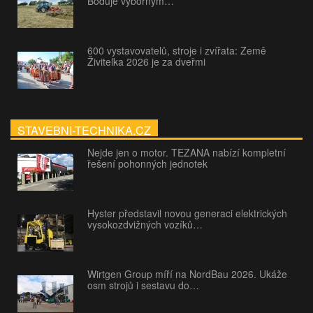
Boduje výborným…
600 vystavovatelů, stroje i zvířata: Země
Živitelka 2026 je za dveřmi
STAVEBNI-TECHNIKA.CZ
Nejde jen o motor. TEZANA nabízí kompletní
řešení pohonných jednotek
Hyster představil novou generaci elektrických
vysokozdvižných vozíků…
Wirtgen Group míří na NordBau 2026. Ukáže
osm strojů i sestavu do…