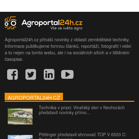
Agroportal24h.cz přináší novinky z oblasti zemědělské techniky.
Informace publikujeme formou článků, reportáží, fotografií i videí
a to nejen na tomto webu, ale i na sociálních sítích a v tištěném
časopise.
AGROPORTAL24H.CZ
Technika v praxi: Vinařský den v Nechorách
představil novinky přímo…
Pöttinger představil shrnovač TOP V 6520 C: