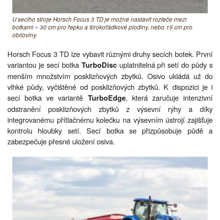
U secího stroje Horsch Focus 3 TD je možné nastavit rozteče mezi
botkami – 30 cm pro řepku a širokořádkové plodiny, nebo 15 cm pro
obiloviny.
Horsch Focus 3 TD lze vybavit různými druhy secích botek. První
variantou je secí botka
uplatnitelná při setí do půdy s
TurboDisc
menším množstvím posklizňových zbytků. Osivo ukládá už do
vlhké půdy, vyčištěné od posklizňových zbytků. K dispozici je i
secí botka ve variantě
, která zaručuje intenzivní
TurboEdge
odstranění posklizňových zbytků z výsevní rýhy a díky
integrovanému přítlačnému kolečku na výsevním ústrojí zajišťuje
kontrolu hloubky setí. Secí botka se přizpůsobuje půdě a
zabezpečuje přesné uložení osiva.