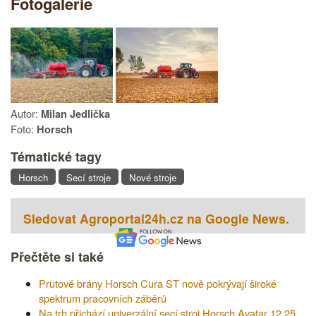
Fotogalerie
Autor:
Milan Jedlička
Foto:
Horsch
Tématické tagy
Horsch
Secí stroje
Nové stroje
Sledovat Agroportal24h.cz na Google News.
Přečtěte si také
Prutové brány Horsch Cura ST nově pokrývají široké
spektrum pracovních záběrů
Na trh přichází univerzální secí stroj Horsch Avatar 12.25