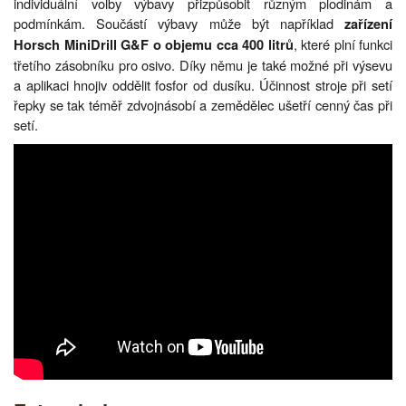
individuální volby výbavy přizpůsobit různým plodinám a
podmínkám. Součástí výbavy může být například
zařízení
, které plní funkci
Horsch MiniDrill G&F o objemu cca 400 litrů
třetího zásobníku pro osivo. Díky němu je také možné při výsevu
a aplikaci hnojiv oddělit fosfor od dusíku. Účinnost stroje při setí
řepky se tak téměř zdvojnásobí a zemědělec ušetří cenný čas při
setí.