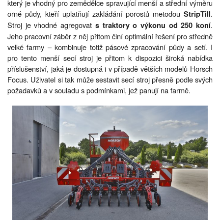
který je vhodný pro zemědělce spravující menší a střední výměru
orné půdy, kteří uplatňují zakládání porostů metodou
.
StripTill
Stroj je vhodné agregovat
.
s traktory o výkonu od 250 koní
Jeho pracovní záběr z něj přitom činí optimální řešení pro středně
velké farmy – kombinuje totiž pásové zpracování půdy a setí. I
pro tento menší secí stroj je přitom k dispozici široká nabídka
příslušenství, jaká je dostupná i v případě větších modelů Horsch
Focus. Uživatel si tak může sestavit secí stroj přesně podle svých
požadavků a v souladu s podmínkami, jež panují na farmě.