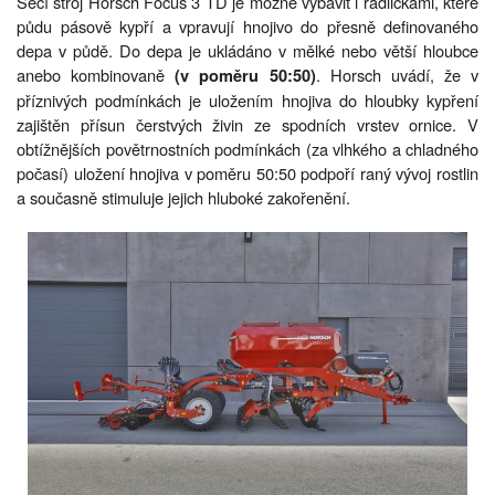
Secí stroj Horsch Focus 3 TD je možné vybavit i radličkami, které
půdu pásově kypří a vpravují hnojivo do přesně definovaného
depa v půdě. Do depa je ukládáno v mělké nebo větší hloubce
anebo kombinovaně
. Horsch uvádí, že v
(v poměru 50:50)
příznivých podmínkách je uložením hnojiva do hloubky kypření
zajištěn přísun čerstvých živin ze spodních vrstev ornice. V
obtížnějších povětrnostních podmínkách (za vlhkého a chladného
počasí) uložení hnojiva v poměru 50:50 podpoří raný vývoj rostlin
a současně stimuluje jejich hluboké zakořenění.