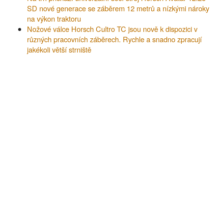
SD nové generace se záběrem 12 metrů a nízkými nároky
na výkon traktoru
Nožové válce Horsch Cultro TC jsou nově k dispozici v
různých pracovních záběrech. Rychle a snadno zpracují
jakékoli větší strniště