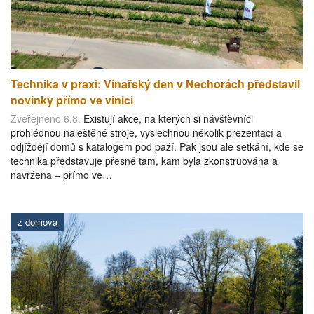
Technika v praxi: Vinařský den v Nechorách představil
novinky přímo ve vinici
Zveřejněno 6.8.
Existují akce, na kterých si návštěvníci
prohlédnou naleštěné stroje, vyslechnou několik prezentací a
odjíždějí domů s katalogem pod paží. Pak jsou ale setkání, kde se
technika představuje přesně tam, kam byla zkonstruována a
navržena – přímo ve…
z domova