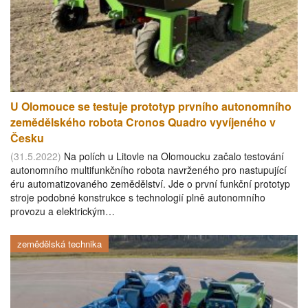
U Olomouce se testuje prototyp prvního autonomního
zemědělského robota Cronos Quadro vyvíjeného v
Česku
(31.5.2022)
Na polích u Litovle na Olomoucku začalo testování
autonomního multifunkčního robota navrženého pro nastupující
éru automatizovaného zemědělství. Jde o první funkční prototyp
stroje podobné konstrukce s technologií plně autonomního
provozu a elektrickým…
zemědělská technika