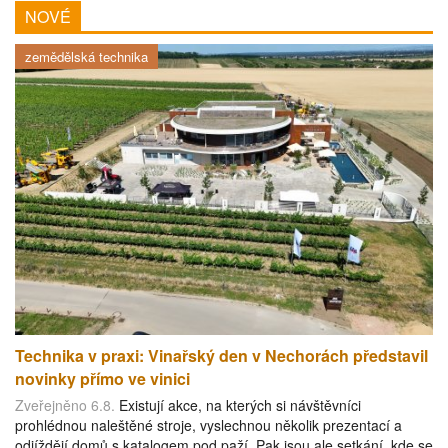
NOVÉ
zemědělská technika
Technika v praxi: Vinařský den v Nechorách představil
novinky přímo ve vinici
Zveřejněno 6.8.
Existují akce, na kterých si návštěvníci
prohlédnou naleštěné stroje, vyslechnou několik prezentací a
odjíždějí domů s katalogem pod paží. Pak jsou ale setkání, kde se