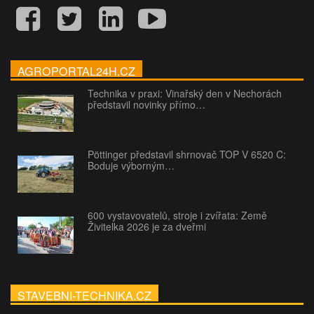
AGROPORTAL24H.CZ
Technika v praxi: Vinařský den v Nechorách
představil novinky přímo…
Pöttinger představil shrnovač TOP V 6520 C:
Boduje výborným…
600 vystavovatelů, stroje i zvířata: Země
Živitelka 2026 je za dveřmi
STAVEBNI-TECHNIKA.CZ