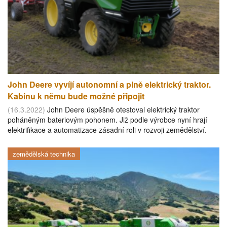
John Deere vyvíjí autonomní a plně elektrický traktor.
Kabinu k němu bude možné připojit
(16.3.2022)
John Deere úspěšně otestoval elektrický traktor
poháněným bateriovým pohonem. Již podle výrobce nyní hrají
elektrifikace a automatizace zásadní roli v rozvoji zemědělství.
zemědělská technika