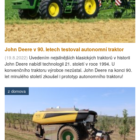
John Deere v 90. letech testoval autonomní traktor
(19.8.2022)
Uvedením nejsilnějších klasických traktorů v historii
John Deere nabídl technologii 21. století v roce 1994. U
konvenčního traktoru výrobce nezůstal. John Deere na konci 90.
let minulého století zkoušel i prototyp autonomního traktoru!
z domova