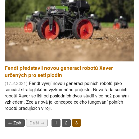
Fendt představil novou generaci robotů Xaver
určených pro setí plodin
(17.2.2021)
Fendt vyvíjí novou generaci polních robotů jako
součást strategického výzkumného projektu. Nová řada secích
robotů Xaver se liší od posledních dvou studií více než pouhým
vzhledem. Zcela nová je koncepce celého fungování polních
robotů pracujících v roji.
← Zpět
Další →
1
2
3