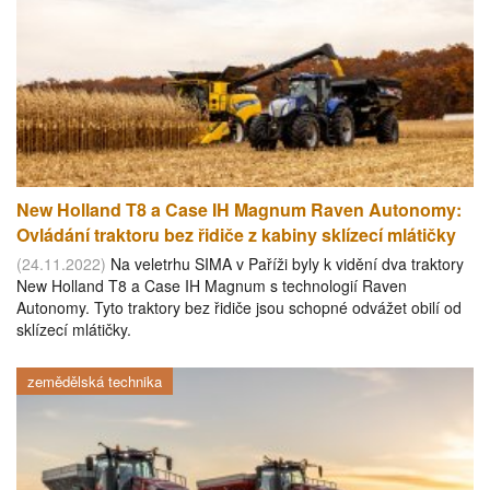
New Holland T8 a Case IH Magnum Raven Autonomy:
Ovládání traktoru bez řidiče z kabiny sklízecí mlátičky
(24.11.2022)
Na veletrhu SIMA v Paříži byly k vidění dva traktory
New Holland T8 a Case IH Magnum s technologií Raven
Autonomy. Tyto traktory bez řidiče jsou schopné odvážet obilí od
sklízecí mlátičky.
zemědělská technika