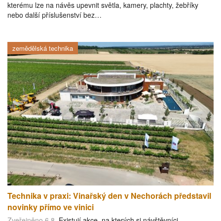
kterému lze na návěs upevnit světla, kamery, plachty, žebříky
nebo další příslušenství bez…
zemědělská technika
Technika v praxi: Vinařský den v Nechorách představil
novinky přímo ve vinici
Zveřejněno 6.8.
Existují akce, na kterých si návštěvníci