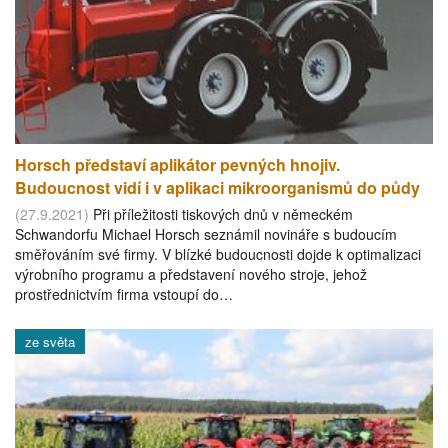
Horsch představí aplikátor pevných hnojiv.
Budoucnost vidí i v aplikaci mikroorganismů do půdy
(27.9.2021)
Při příležitosti tiskových dnů v německém
Schwandorfu Michael Horsch seznámil novináře s budoucím
směřováním své firmy. V blízké budoucnosti dojde k optimalizaci
výrobního programu a představení nového stroje, jehož
prostřednictvím firma vstoupí do…
ze světa