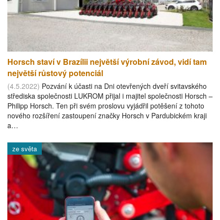
Horsch staví v Brazílii největší výrobní závod, vidí tam
největší růstový potenciál
(4.5.2022)
Pozvání k účasti na Dni otevřených dveří svitavského
střediska společnosti LUKROM přijal i majitel společnosti Horsch –
Philipp Horsch. Ten při svém proslovu vyjádřil potěšení z tohoto
nového rozšíření zastoupení značky Horsch v Pardubickém kraji
a…
ze světa