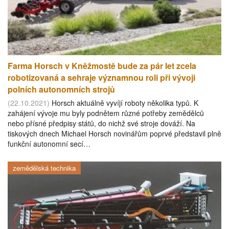
Farma Horsch v Kněžmostě bude za pár let zcela
robotizovaná a sehraje významnou roli při vývoji
polních autonomních strojů
(22.10.2021)
Horsch aktuálně vyvíjí roboty několika typů. K
zahájení vývoje mu byly podnětem různé potřeby zemědělců
nebo přísné předpisy států, do nichž své stroje dováží. Na
tiskových dnech Michael Horsch novinářům poprvé představil plně
funkční autonomní secí…
zemědělská technika