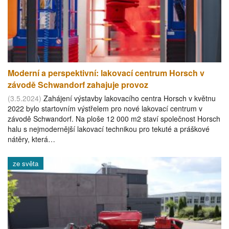
Moderní a perspektivní: lakovací centrum Horsch v
závodě Schwandorf zahajuje provoz
(3.5.2024)
Zahájení výstavby lakovacího centra Horsch v květnu
2022 bylo startovním výstřelem pro nové lakovací centrum v
závodě Schwandorf. Na ploše 12 000 m2 staví společnost Horsch
halu s nejmodernější lakovací technikou pro tekuté a práškové
nátěry, která…
ze světa