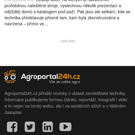
prohlédnou naleštěné stroje, vyslechnou několik prezentací a
odjíždějí domů s katalogem pod paží. Pak jsou ale setkání, kde se
technika představuje přesně tam, kam byla zkonstruována a
navržena – přímo ve…
Agroportal24h.cz přináší novinky z oblasti zemědělské techniky.
Informace publikujeme formou článků, reportáží, fotografií i videí
a to nejen na tomto webu, ale i na sociálních sítích a v tištěném
časopise.