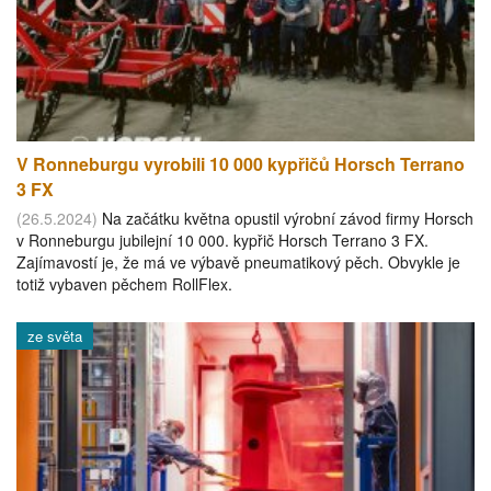
V Ronneburgu vyrobili 10 000 kypřičů Horsch Terrano
3 FX
(26.5.2024)
Na začátku května opustil výrobní závod firmy Horsch
v Ronneburgu jubilejní 10 000. kypřič Horsch Terrano 3 FX.
Zajímavostí je, že má ve výbavě pneumatikový pěch. Obvykle je
totiž vybaven pěchem RollFlex.
ze světa