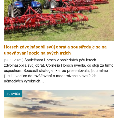
Horsch zdvojnásobil svůj obrat a soustřeďuje se na
upevňování pozic na svých trzích
(20.9.2021)
Společnost Horsch v posledních pěti letech
zdvojnásobila svůj obrat. Cornelia Horsch uvedla, co stojí za tímto
úspěchem. Součástí strategie, kterou prezentovala, jsou mimo
jiné i investice do rozšiřování a modernizace stávajících
německých výrobních…
ze světa