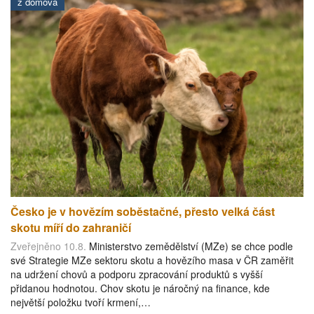
z domova
Česko je v hovězím soběstačné, přesto velká část
skotu míří do zahraničí
Zveřejněno 10.8.
Ministerstvo zemědělství (MZe) se chce podle
své Strategie MZe sektoru skotu a hovězího masa v ČR zaměřit
na udržení chovů a podporu zpracování produktů s vyšší
přidanou hodnotou. Chov skotu je náročný na finance, kde
největší položku tvoří krmení,…