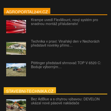
AGROPORTAL24H.CZ
Krampe uvedl FlexMount, nový systém pro
snadnou montáž příslušenství
Technika v praxi: Vinařský den v Nechorách
představil novinky přímo…
Pöttinger představil shrnovač TOP V 6520 C:
Boduje výborným…
STAVEBNI-TECHNIKA.CZ
Bez AdBlue a s chytrou výbavou: DEVELON
ukázal nové pásové nakladače