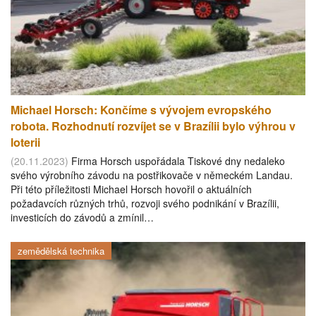
Michael Horsch: Končíme s vývojem evropského
robota. Rozhodnutí rozvíjet se v Brazílii bylo výhrou v
loterii
(20.11.2023)
Firma Horsch uspořádala Tiskové dny nedaleko
svého výrobního závodu na postřikovače v německém Landau.
Při této příležitosti Michael Horsch hovořil o aktuálních
požadavcích různých trhů, rozvoji svého podnikání v Brazílii,
investicích do závodů a zmínil…
zemědělská technika