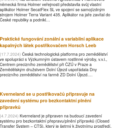
německá firma Holmer veřejnosti představila svůj vlastní
aplikátor Holmer SecatFlex SL ve spojení se samojízdným
strojem Holmer Terra Variant 435. Aplikátor na jaře zavítal do
České republiky a podnikl…
Praktické fungování zonální a variabilní aplikace
kapalných látek postřikovačem Horsch Leeb
(17.7.2024)
Česká technologická platforma pro zemědělství
ve spolupráci s Výzkumným ústavem rostlinné výroby, v.v.i.,
Centrem precizního zemědělství při ČZÚ v Praze a
Zemědělským družstvem Dolní Újezd uspořádala Dny
precizního zemědělství na farmě ZD Dolní Újezd.…
Kverneland se u postřikovačů připravuje na
zavedení systému pro bezkontaktní plnění
přípravků
(4.7.2024)
Kverneland je připraven na budoucí zavedení
systému pro bezkontaktní přepravu/plnění přípravků (Closed
Transfer System – CTS), který je šetrný k životnímu prostředí,