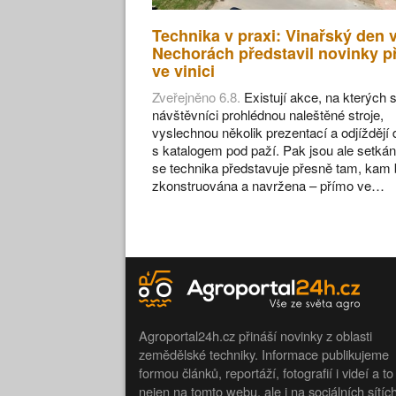
Technika v praxi: Vinařský den 
Nechorách představil novinky p
ve vinici
Zveřejněno 6.8.
Existují akce, na kterých s
návštěvníci prohlédnou naleštěné stroje,
vyslechnou několik prezentací a odjíždějí
s katalogem pod paží. Pak jsou ale setkán
se technika představuje přesně tam, kam 
zkonstruována a navržena – přímo ve…
Agroportal24h.cz přináší novinky z oblasti
zemědělské techniky. Informace publikujeme
formou článků, reportáží, fotografií i videí a to
nejen na tomto webu, ale i na sociálních sítíc