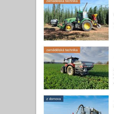
zemědělská technika
zemědělská technika
z domova