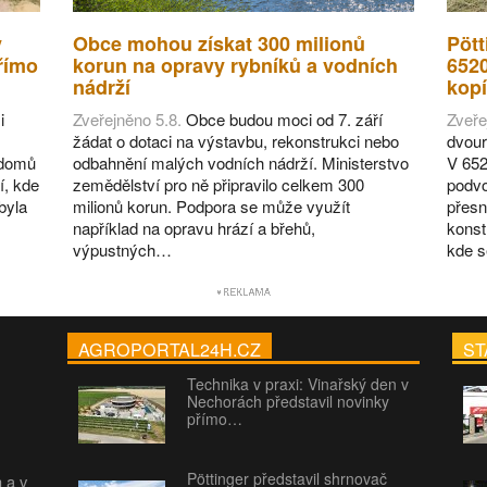
v
Obce mohou získat 300 milionů
Pött
římo
korun na opravy rybníků a vodních
652
nádrží
kopí
i
Zveřejněno 5.8.
Obce budou moci od 7. září
Zveře
žádat o dotaci na výstavbu, rekonstrukci nebo
dvour
 domů
odbahnění malých vodních nádrží. Ministerstvo
V 652
í, kde
zemědělství pro ně připravilo celkem 300
podvo
byla
milionů korun. Podpora se může využít
přesn
například na opravu hrází a břehů,
konst
výpustných…
kde 
AGROPORTAL24H.CZ
ST
Technika v praxi: Vinařský den v
Nechorách představil novinky
přímo…
Pöttinger představil shrnovač
h a v