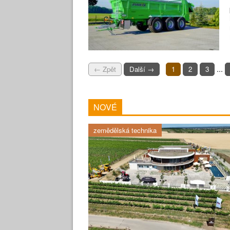
...
← Zpět
Další →
1
2
3
NOVÉ
zemědělská technika