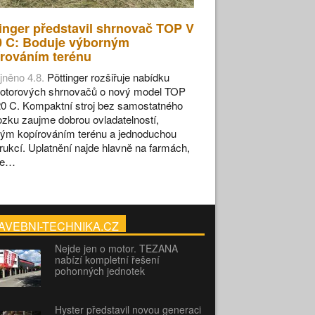
inger představil shrnovač TOP V
0 C: Boduje výborným
rováním terénu
jněno 4.8.
Pöttinger rozšiřuje nabídku
otorových shrnovačů o nový model TOP
0 C. Kompaktní stroj bez samostatného
zku zaujme dobrou ovladatelností,
ým kopírováním terénu a jednoduchou
rukcí. Uplatnění najde hlavně na farmách,
se…
AVEBNI-TECHNIKA.CZ
Nejde jen o motor. TEZANA
nabízí kompletní řešení
pohonných jednotek
Hyster představil novou generaci