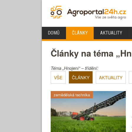
DOMŮ
ČLÁNKY
AKTUALITY
Články na téma „Hn
Téma „Hnojení“ – třídění:
VŠE
ČLÁNKY
AKTUALITY
zemědělská technika