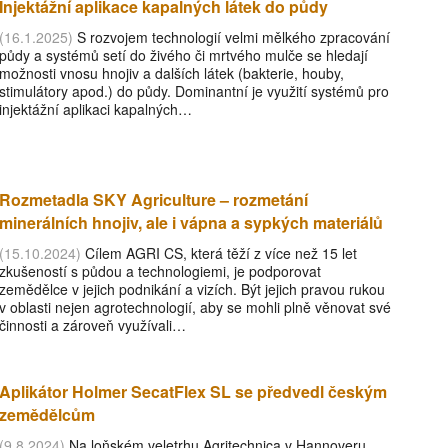
Injektážní aplikace kapalných látek do půdy
(16.1.2025)
S rozvojem technologií velmi mělkého zpracování
půdy a systémů setí do živého či mrtvého mulče se hledají
možnosti vnosu hnojiv a dalších látek (bakterie, houby,
stimulátory apod.) do půdy. Dominantní je využití systémů pro
injektážní aplikaci kapalných…
Rozmetadla SKY Agriculture – rozmetání
minerálních hnojiv, ale i vápna a sypkých materiálů
(15.10.2024)
Cílem AGRI CS, která těží z více než 15 let
zkušeností s půdou a technologiemi, je podporovat
zemědělce v jejich podnikání a vizích. Být jejich pravou rukou
v oblasti nejen agrotechnologií, aby se mohli plně věnovat své
činnosti a zároveň využívali…
Aplikátor Holmer SecatFlex SL se předvedl českým
zemědělcům
(9.8.2024)
Na loňském veletrhu Agritechnica v Hannoveru