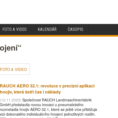
FOTO A VIDEO
KALENDÁŘ
ČASOPIS
ojení“
FOTO & VIDEO
RAUCH AERO 32.1: revoluce v precizní aplikaci
hnojiv, která šetří čas i náklady
(12.11.2025)
Společnost RAUCH Landmaschinenfabrik
GmbH představila novou inovaci u pneumatického
rozmetadla hnojiv AERO 32.1, které se ještě více přibližuje
vizi dokonalého individuálního hnojení jednotlivých rostlin.