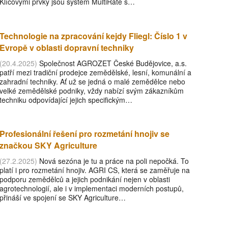
Klíčovými prvky jsou systém MultiRate s…
Technologie na zpracování kejdy Fliegl: Číslo 1 v
Evropě v oblasti dopravní techniky
(20.4.2025)
Společnost AGROZET České Budějovice, a.s.
patří mezi tradiční prodejce zemědělské, lesní, komunální a
zahradní techniky. Ať už se jedná o malé zemědělce nebo
velké zemědělské podniky, vždy nabízí svým zákazníkům
techniku odpovídající jejich specifickým…
Profesionální řešení pro rozmetání hnojiv se
značkou SKY Agriculture
(27.2.2025)
Nová sezóna je tu a práce na poli nepočká. To
platí i pro rozmetání hnojiv. AGRI CS, která se zaměřuje na
podporu zemědělců a jejich podnikání nejen v oblasti
agrotechnologií, ale i v implementaci moderních postupů,
přináší ve spojení se SKY Agriculture…