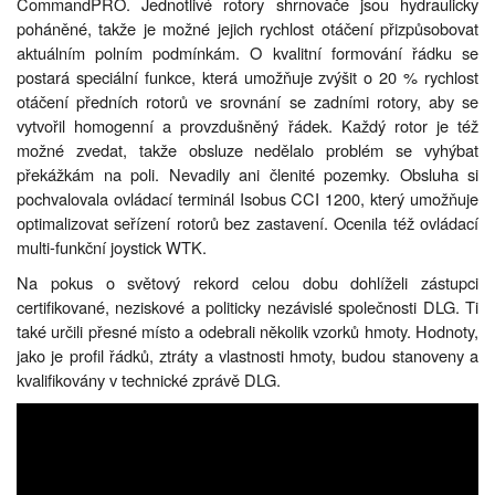
CommandPRO. Jednotlivé rotory shrnovače jsou hydraulicky
poháněné, takže je možné jejich rychlost otáčení přizpůsobovat
aktuálním polním podmínkám. O kvalitní formování řádku se
postará speciální funkce, která umožňuje zvýšit o 20 % rychlost
otáčení předních rotorů ve srovnání se zadními rotory, aby se
vytvořil homogenní a provzdušněný řádek. Každý rotor je též
možné zvedat, takže obsluze nedělalo problém se vyhýbat
překážkám na poli. Nevadily ani členité pozemky. Obsluha si
pochvalovala ovládací terminál Isobus CCI 1200, který umožňuje
optimalizovat seřízení rotorů bez zastavení. Ocenila též ovládací
multi-funkční joystick WTK.
Na pokus o světový rekord celou dobu dohlíželi zástupci
certifikované, neziskové a politicky nezávislé společnosti DLG. Ti
také určili přesné místo a odebrali několik vzorků hmoty. Hodnoty,
jako je profil řádků, ztráty a vlastnosti hmoty, budou stanoveny a
kvalifikovány v technické zprávě DLG.