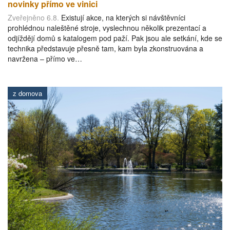
novinky přímo ve vinici
Zveřejněno 6.8.
Existují akce, na kterých si návštěvníci
prohlédnou naleštěné stroje, vyslechnou několik prezentací a
odjíždějí domů s katalogem pod paží. Pak jsou ale setkání, kde se
technika představuje přesně tam, kam byla zkonstruována a
navržena – přímo ve…
z domova