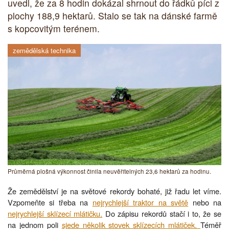
uvedl, že za 8 hodin dokázal shrnout do řádků píci z
plochy 188,9 hektarů. Stalo se tak na dánské farmě
s kopcovitým terénem.
zemědělská technika
Průměrná plošná výkonnost činila neuvěřitelných 23,6 hektarů za hodinu.
Že zemědělství je na světové rekordy bohaté, již řadu let víme.
Vzpomeňte si třeba na
nejrychlejší traktor na světě
nebo na
nejrychlejší sklízecí mlátičku.
Do zápisu rekordů stačí i to, že se
na jednom poli
sjede několik stovek sklízecích mlátiček.
Téměř