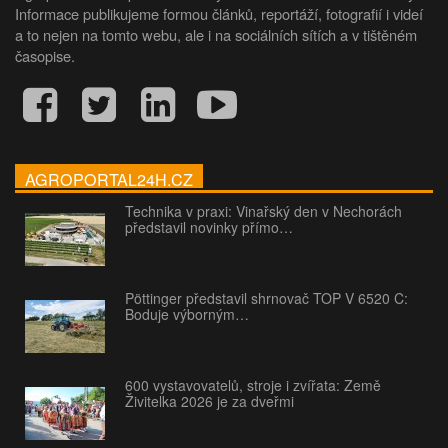
Informace publikujeme formou článků, reportáží, fotografií i videí
a to nejen na tomto webu, ale i na sociálních sítích a v tištěném
časopise.
AGROPORTAL24H.CZ
Technika v praxi: Vinařský den v Nechorách
představil novinky přímo…
Pöttinger představil shrnovač TOP V 6520 C:
Boduje výborným…
600 vystavovatelů, stroje i zvířata: Země
Živitelka 2026 je za dveřmi