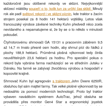
každoročně jsou oblíbené rekordy ve sklizni. Nejvýkonnější
sklízecí mlátičky
soupeří o to, kolik tun za určitý čas sklidí.
Minulý
rok ale padl
světový rekord i ve sklizni pícnin
, kde traktor s žacím
strojem posekal za 8 hodin 141 hektarů vojtěšky. Letos však
francouzský výrobce závěsné techniky Kuhn předvedl něco zcela
nevídaného a nepamatujeme si, že by se o to někdo v minulosti
pokoušel.
Čtyřrotorovému shrnovači GA 15131 s pracovním záběrem 9,5
až 14,7 m trvalo přesně osm hodin, aby shrnul píci do řádků z
plochy 188,9 hektarů. Průměrná plošná výkonnost tedy činila
neuvěřitelných 23,6 hektarů za hodinu. Pro speciální pokus o
rekord byla vybrána farma nacházející se ve středním Jutsku v
Dánsku. Na farmě se zabývají živočišnou výrobou a hospodaří v
kopcovité krajině.
Shrnovač Kuhn byl agregován
s traktorem
John Deere 6250R,
obsluhou byl sám majitel farmy. Tak velké plošné výkonnosti by se
nedosáhlo za pomocí moderních technologií. Proto byl traktor
vybaven naváděcím systémem AutoTrac, jehož obsluha se
prováděla přes monitor Gen4 Star a ergonomický joystick