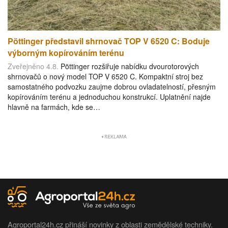
Pöttinger představil shrnovač TOP V 6520 C: Boduje
výborným kopírováním terénu
Zveřejněno 4.8.
Pöttinger rozšiřuje nabídku dvourotorových
shrnovačů o nový model TOP V 6520 C. Kompaktní stroj bez
samostatného podvozku zaujme dobrou ovladatelností, přesným
kopírováním terénu a jednoduchou konstrukcí. Uplatnění najde
hlavně na farmách, kde se…
Agroportal24h.cz přináší novinky z oblasti zemědělské techniky.