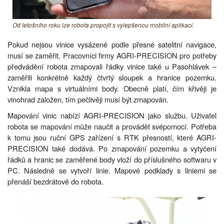
Od letošního roku lze robota propojit s vylepšenou mobilní aplikací.
Pokud nejsou vinice vysázené podle přesné satelitní navigace,
musí se zaměřit. Pracovníci firmy AGRI-PRECISION pro potřeby
předvádění robota zmapovali řádky vinice také u Pasohlávek –
zaměřili konkrétně každý čtvrtý sloupek a hranice pozemku.
Vznikla mapa s virtuálními body. Obecně platí, čím křivěji je
vinohrad založen, tím pečlivěji musí být zmapován.
Mapování vinic nabízí AGRI-PRECISION jako službu. Uživatel
robota se mapování může naučit a provádět svépomocí. Potřeba
k tomu jsou ruční GPS zařízení s RTK přesností, které AGRI-
PRECISION také dodává. Po zmapování pozemku a vytyčení
řádků a hranic se zaměřené body vloží do příslušného softwaru v
PC. Následně se vytvoří linie. Mapové podklady s liniemi se
přenáší bezdrátově do robota.