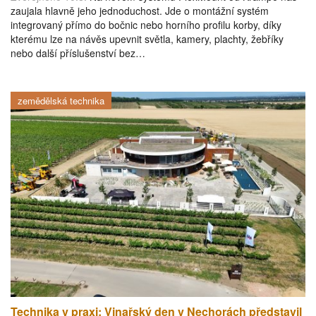
zaujala hlavně jeho jednoduchost. Jde o montážní systém
integrovaný přímo do bočnic nebo horního profilu korby, díky
kterému lze na návěs upevnit světla, kamery, plachty, žebříky
nebo další příslušenství bez…
zemědělská technika
Technika v praxi: Vinařský den v Nechorách představil