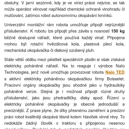
obsluhy. V jarní sezónně, kdy je ve vinici práce nejvíce, se tak
může operátor věnovat například chemické ochraně vinohradu či
mulčování, zatímco robot autonomnímu okopávání kmínků.
Univerzální montážní rám robota umožňuje připojit nejrůznější
příslušenství. K robotu lze připojit přes závěs s nosností
150 kg
běžně dostupné nářadí, které používá každý vinař. Připojena
mohou být rotační hvězdicová kola, plastová plecí kola,
mechanická okopávačka či diskový ozubený pluh.
Stále větší oblibu mezi pěstiteli speciálních plodin si však získává
elektricky poháněné nářadí. Na to reaguje i výrobce Naïo
Technologies, jenž nově umožňuje provozovat robota
Naïo TED
s aktivní elektricky poháněnou okopávačkou firmy Boisselet.
Pracovní orgány okopávačky jsou shodné jako u hydraulicky
poháněné verze. Stejná je i možnost připojit různé druhy
příslušenství, jako jsou předradličky, disky apod. Řízení u
elektricky poháněné okopávačky je obecně jednodušší a
preciznější. Z praxe plyne, že díky přesnému zaměření a precizní
práci robot kvalitněji okopává těsně kolem hlaviček vinné révy. To
nedokáže žádný člověk v traktoru s připojenou nesenou