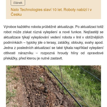
článek
Naïo Technologies slaví 10 let. Roboty nabízí i v
Česku
Výrobce každého robota průběžně aktualizuje. Po aktualizaci totiž
robot může získat různá vylepšení a nové funkce. Nejčastěji se
aktualizace týkají vylepšování vedení robota v linii v obtížnějších
podmínkách – typicky jde o terasy, zatáčky, oblouky, svahy apod.
Jedna z posledních aktualizací se také týkala například vylepšení
citlivosti nárazníku – rozpozná hroudy hlíny od opravdové
překážky, před kterou je nutné zastavit.