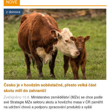
NOVÉ
z domova
Česko je v hovězím soběstačné, přesto velká část
skotu míří do zahraničí
Zveřejněno 10.8.
Ministerstvo zemědělství (MZe) se chce podle
své Strategie MZe sektoru skotu a hovězího masa v ČR zaměřit
na udržení chovů a podporu zpracování produktů s vyšší