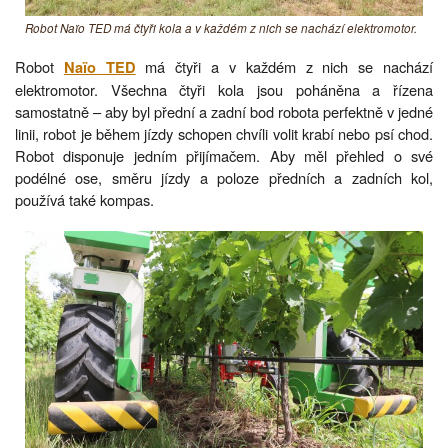
Robot Naïo TED má čtyři kola a v každém z nich se nachází elektromotor.
Robot
má čtyři a v každém z nich se nachází
Naïo TED
elektromotor. Všechna čtyři kola jsou poháněna a řízena
samostatně – aby byl přední a zadní bod robota perfektně v jedné
linii, robot je během jízdy schopen chvíli volit krabí nebo psí chod.
Robot disponuje jedním přijímačem. Aby měl přehled o své
podélné ose, směru jízdy a poloze předních a zadních kol,
používá také kompas.