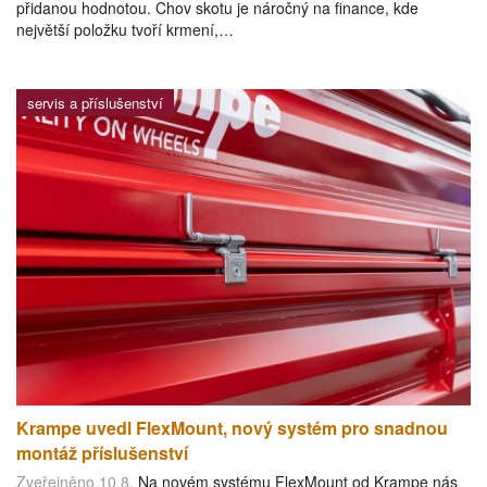
přidanou hodnotou. Chov skotu je náročný na finance, kde
největší položku tvoří krmení,…
servis a příslušenství
Krampe uvedl FlexMount, nový systém pro snadnou
montáž příslušenství
Zveřejněno 10.8.
Na novém systému FlexMount od Krampe nás