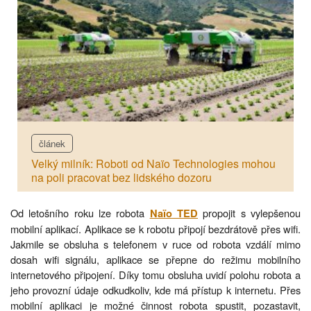
článek
Velký milník: Roboti od Naïo Technologies mohou
na poli pracovat bez lidského dozoru
Od letošního roku lze robota
propojit s vylepšenou
Naïo TED
mobilní aplikací. Aplikace se k robotu připojí bezdrátově přes wifi.
Jakmile se obsluha s telefonem v ruce od robota vzdálí mimo
dosah wifi signálu, aplikace se přepne do režimu mobilního
internetového připojení. Díky tomu obsluha uvidí polohu robota a
jeho provozní údaje odkudkoliv, kde má přístup k internetu. Přes
mobilní aplikaci je možné činnost robota spustit, pozastavit,