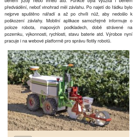
během jízdy nebo ihned atd. Funkce byla využita i během
předvádění, neboť vinohrad měl závlahu. Po najetí do řádku bylo
nejprve spuštěno nářadí a až po chvíli nůž, aby nedošlo k
poškození závlahy. Mobilní aplikace samozřejmě informuje o
poloze robota, mapových podkladech, době strávené na
pozemku, výkonnosti, rychlosti, stavu baterie atd. Výrobce nyní
pracuje i na webové platformě pro správu flotily robotů.