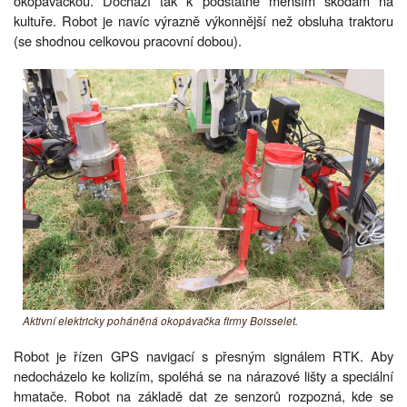
okopávačkou. Dochází tak k podstatně menším škodám na
kultuře. Robot je navíc výrazně výkonnější než obsluha traktoru
(se shodnou celkovou pracovní dobou).
Aktivní elektricky poháněná okopávačka firmy Boisselet.
Robot je řízen GPS navigací s přesným signálem RTK. Aby
nedocházelo ke kolizím, spoléhá se na nárazové lišty a speciální
hmatače. Robot na základě dat ze senzorů rozpozná, kde se