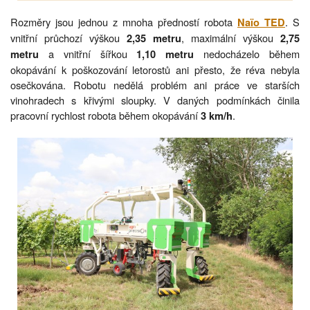
Rozměry jsou jednou z mnoha předností robota
. S
Naïo TED
vnitřní průchozí výškou
, maximální výškou
2,35 metru
2,75
a vnitřní šířkou
nedocházelo během
metru
1,10 metru
okopávání k poškozování letorostů ani přesto, že réva nebyla
osečkována. Robotu nedělá problém ani práce ve starších
vinohradech s křivými sloupky. V daných podmínkách činila
pracovní rychlost robota během okopávání
.
3 km/h