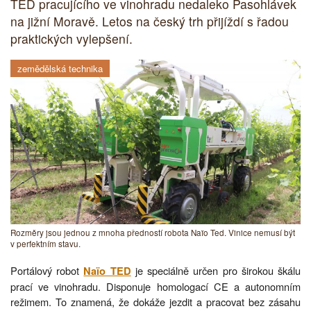
TED pracujícího ve vinohradu nedaleko Pasohlávek
na jižní Moravě. Letos na český trh přijíždí s řadou
praktických vylepšení.
zemědělská technika
Rozměry jsou jednou z mnoha předností robota Naïo Ted. Vinice nemusí být
v perfektním stavu.
Portálový robot
je speciálně určen pro širokou škálu
Naïo TED
prací ve vinohradu. Disponuje homologací CE a autonomním
režimem. To znamená, že dokáže jezdit a pracovat bez zásahu