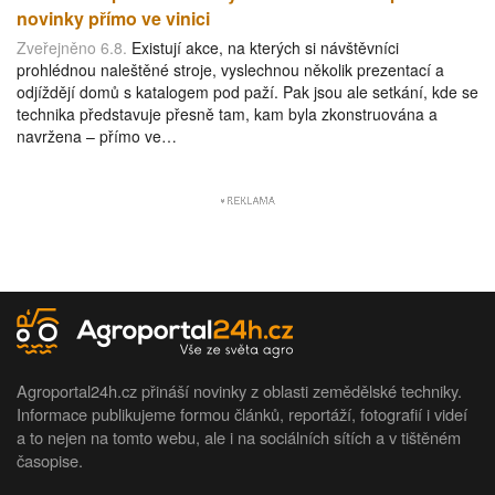
novinky přímo ve vinici
Zveřejněno 6.8.
Existují akce, na kterých si návštěvníci
prohlédnou naleštěné stroje, vyslechnou několik prezentací a
odjíždějí domů s katalogem pod paží. Pak jsou ale setkání, kde se
technika představuje přesně tam, kam byla zkonstruována a
navržena – přímo ve…
Agroportal24h.cz přináší novinky z oblasti zemědělské techniky.
Informace publikujeme formou článků, reportáží, fotografií i videí
a to nejen na tomto webu, ale i na sociálních sítích a v tištěném
časopise.