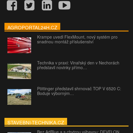
AGROPORTAL24H.CZ
Krampe uvedl FlexMount, nový systém pro
snadnou montáž příslušenství
Technika v praxi: Vinařský den v Nechorách
představil novinky přímo…
Pöttinger představil shrnovač TOP V 6520 C:
Boduje výborným…
STAVEBNI-TECHNIKA.CZ
Bez AdBlue a s chytrou výbavou: DEVELON