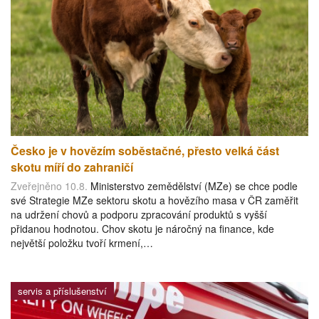
Česko je v hovězím soběstačné, přesto velká část
skotu míří do zahraničí
Zveřejněno 10.8.
Ministerstvo zemědělství (MZe) se chce podle
své Strategie MZe sektoru skotu a hovězího masa v ČR zaměřit
na udržení chovů a podporu zpracování produktů s vyšší
přidanou hodnotou. Chov skotu je náročný na finance, kde
největší položku tvoří krmení,…
servis a příslušenství