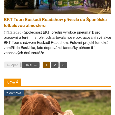
BKT Tour: Euskadi Roadshow přivezla do Španělska
fotbalovou atmosféru
(13.2.2026)
Společnost BKT, přední výrobce pneumatik pro
pracovní a terénní stroje, odstartovala nové pokračování své akce
BKT Tour s názvem Euskadi Roadshow. Putovní projekt tentokrát
zamířil do Baskicka, kde doprovázel fanoušky během tří
zápasových dnů soutěže…
← Zpět
Další →
1
2
3
NOVÉ
z domova