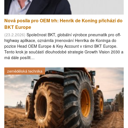
Nová posila pro OEM trh: Henrik de Koning přichází do
BKT Europe
(23.2.2026)
Společnost BKT, globální výrobce pneumatik pro off-
highway aplikace, oznámila jmenování Henrika de Koninga do
pozice Head OEM Europe & Key Account v rámci BKT Europe.
Tento krok je součástí dlouhodobé strategie Growth Vision 2030 a
má dále posílit…
zemědělská technika