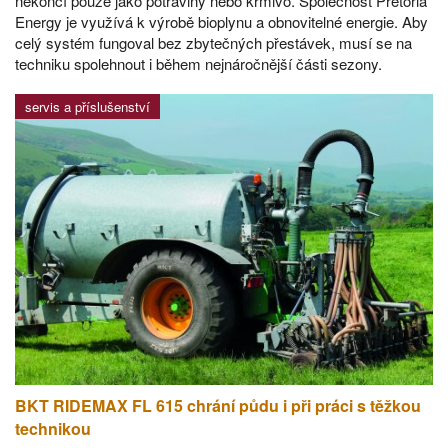
nekončí pouze jako potraviny nebo krmivo. Společnost Pretoria
Energy je využívá k výrobě bioplynu a obnovitelné energie. Aby
celý systém fungoval bez zbytečných přestávek, musí se na
techniku spolehnout i během nejnáročnější části sezony.
servis a příslušenství
BKT RIDEMAX FL 615 chrání půdu i při práci s těžkou
technikou