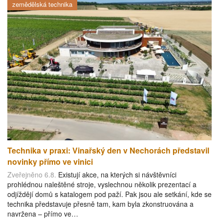
zemědělská technika
Technika v praxi: Vinařský den v Nechorách představil
novinky přímo ve vinici
Zveřejněno 6.8.
Existují akce, na kterých si návštěvníci
prohlédnou naleštěné stroje, vyslechnou několik prezentací a
odjíždějí domů s katalogem pod paží. Pak jsou ale setkání, kde se
technika představuje přesně tam, kam byla zkonstruována a
navržena – přímo ve…