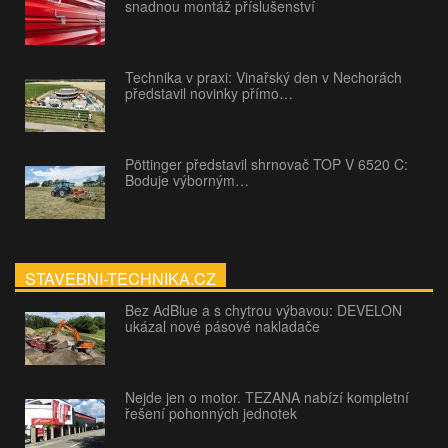
snadnou montáž příslušenství
Technika v praxi: Vinařský den v Nechorách
představil novinky přímo…
Pöttinger představil shrnovač TOP V 6520 C:
Boduje výborným…
STAVEBNI-TECHNIKA.CZ
Bez AdBlue a s chytrou výbavou: DEVELON
ukázal nové pásové nakladače
Nejde jen o motor. TEZANA nabízí kompletní
řešení pohonných jednotek