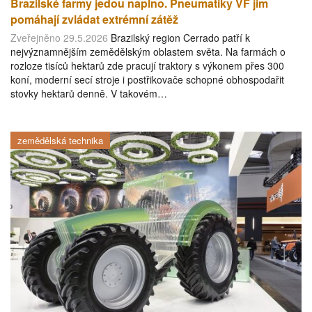
Brazilské farmy jedou naplno. Pneumatiky VF jim
pomáhají zvládat extrémní zátěž
Zveřejněno 29.5.2026
Brazilský region Cerrado patří k
nejvýznamnějším zemědělským oblastem světa. Na farmách o
rozloze tisíců hektarů zde pracují traktory s výkonem přes 300
koní, moderní secí stroje i postřikovače schopné obhospodařit
stovky hektarů denně. V takovém…
zemědělská technika