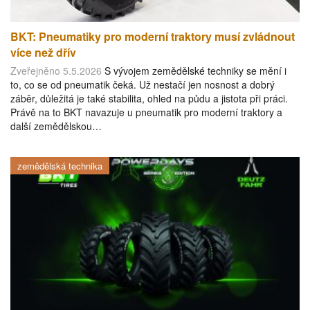
BKT: Pneumatiky pro moderní traktory musí zvládnout
více než dřív
Zveřejněno 5.5.2026
S vývojem zemědělské techniky se mění i
to, co se od pneumatik čeká. Už nestačí jen nosnost a dobrý
záběr, důležitá je také stabilita, ohled na půdu a jistota při práci.
Právě na to BKT navazuje u pneumatik pro moderní traktory a
další zemědělskou…
zemědělská technika