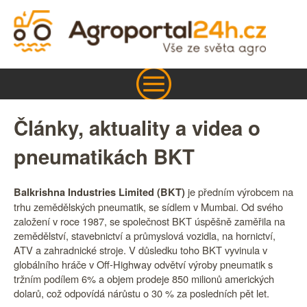
Články, aktuality a videa o
pneumatikách BKT
je předním výrobcem na
Balkrishna Industries Limited (BKT)
trhu zemědělských pneumatik, se sídlem v Mumbai. Od svého
založení v roce 1987, se společnost BKT úspěšně zaměřila na
zemědělství, stavebnictví a průmyslová vozidla, na hornictví,
ATV a zahradnické stroje. V důsledku toho BKT vyvinula v
globálního hráče v Off-Highway odvětví výroby pneumatik s
tržním podílem 6% a objem prodeje 850 milionů amerických
dolarů, což odpovídá nárůstu o 30 % za posledních pět let.