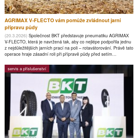
AGRIMAX V-FLECTO vám pomůže zvládnout jarní
přípravu půdy
(20.3.2026)
Společnost BKT představuje pneumatiku AGRIMAX
V-FLECTO, která je navržená tak, aby co nejlépe podpořila jednu
z nejdůležitějších jarních prací na poli – rotavátorování. Právě tato
operace hraje zásadní roli při přípravě půdy před setím…
servis a příslušenství