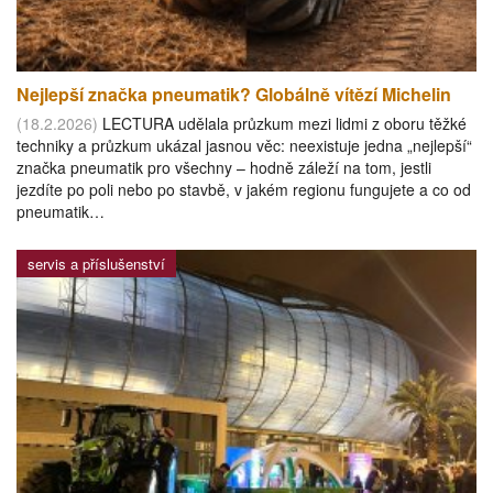
Nejlepší značka pneumatik? Globálně vítězí Michelin
(18.2.2026)
LECTURA udělala průzkum mezi lidmi z oboru těžké
techniky a průzkum ukázal jasnou věc: neexistuje jedna „nejlepší“
značka pneumatik pro všechny – hodně záleží na tom, jestli
jezdíte po poli nebo po stavbě, v jakém regionu fungujete a co od
pneumatik…
servis a příslušenství