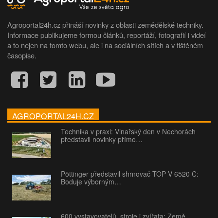
Agroportal24h.cz přináší novinky z oblasti zemědělské techniky.
Informace publikujeme formou článků, reportáží, fotografií i videí
a to nejen na tomto webu, ale i na sociálních sítích a v tištěném
časopise.
AGROPORTAL24H.CZ
Technika v praxi: Vinařský den v Nechorách
představil novinky přímo…
Pöttinger představil shrnovač TOP V 6520 C:
Boduje výborným…
600 vystavovatelů, stroje i zvířata: Země