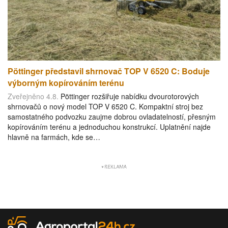
Pöttinger představil shrnovač TOP V 6520 C: Boduje
výborným kopírováním terénu
Zveřejněno 4.8.
Pöttinger rozšiřuje nabídku dvourotorových
shrnovačů o nový model TOP V 6520 C. Kompaktní stroj bez
samostatného podvozku zaujme dobrou ovladatelností, přesným
kopírováním terénu a jednoduchou konstrukcí. Uplatnění najde
hlavně na farmách, kde se…