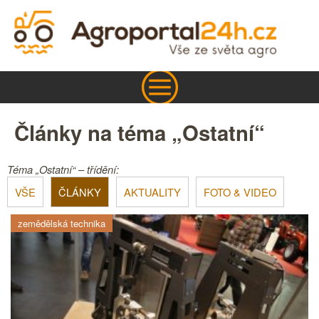
Články na téma „Ostatní“
Téma „Ostatní“ – třídění:
VŠE
ČLÁNKY
AKTUALITY
FOTO & VIDEO
zemědělská technika