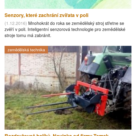
Senzory, které zachrání zvířata v poli
(1.12.2016)
Mnohokrát do roka se zemědělský stroj střetne se
zvěří v poli. Inteligentní senzorová technologie pro zemědělské
stroje tomu má zabránit.
zemědělská technika
Rozdružovač balíků. Novinka od firmy Temak