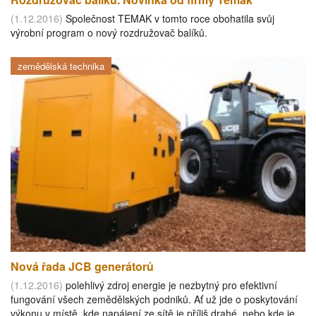
(1.12.2016)
Společnost TEMAK v tomto roce obohatila svůj
výrobní program o nový rozdružovač balíků.
zemědělská technika
Nová řada JCB generátorů
(1.12.2016)
polehlivý zdroj energie je nezbytný pro efektivní
fungování všech zemědělských podniků. Ať už jde o poskytování
výkonu v místě, kde napájení ze sítě je příliš drahé, nebo kde je