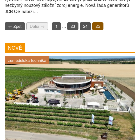
nezbytný nouzový záložní zdroj energie. Nová řada generátorů
JCB QS nabízí…
...
← Zpět
Další →
1
23
24
25
NOVÉ
zemědělská technika