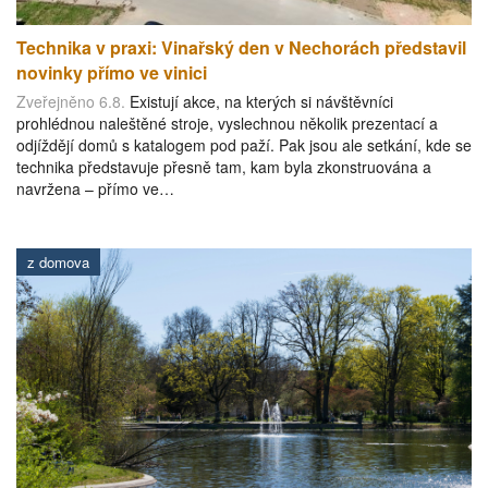
Technika v praxi: Vinařský den v Nechorách představil
novinky přímo ve vinici
Zveřejněno 6.8.
Existují akce, na kterých si návštěvníci
prohlédnou naleštěné stroje, vyslechnou několik prezentací a
odjíždějí domů s katalogem pod paží. Pak jsou ale setkání, kde se
technika představuje přesně tam, kam byla zkonstruována a
navržena – přímo ve…
z domova