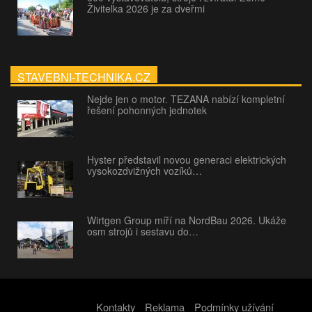
Živitelka 2026 je za dveřmi
STAVEBNI-TECHNIKA.CZ
Nejde jen o motor. TEZANA nabízí kompletní
řešení pohonných jednotek
Hyster představil novou generaci elektrických
vysokozdvižných vozíků…
Wirtgen Group míří na NordBau 2026. Ukáže
osm strojů i sestavu do…
Kontakty
Reklama
Podmínky užívání