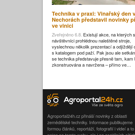
Technika v praxi: Vinařský den 
Nechorách představil novinky p
ve vinici
Zveřejněno 6.8.
Existují akce, na kterých s
návštěvníci prohlédnou naleštěné stroje,
vyslechnou několik prezentací a odjíždějí
s katalogem pod paží. Pak jsou ale setkán
se technika představuje přesně tam, kam 
zkonstruována a navržena – přímo ve…
Agroportal24h.cz přináší novinky z oblasti
zemědělské techniky. Informace publikujeme
formou článků, reportáží, fotografií i videí a to
nejen na tomto webu, ale i na sociálních sítíc