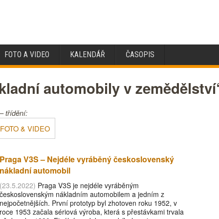
FOTO A VIDEO
KALENDÁŘ
ČASOPIS
kladní automobily v zemědělství
 třídění:
FOTO & VIDEO
Praga V3S – Nejdéle vyráběný československý
nákladní automobil
(23.5.2022)
Praga V3S je nejdéle vyráběným
československým nákladním automobilem a jedním z
nejpočetnějších. První prototyp byl zhotoven roku 1952, v
roce 1953 začala sériová výroba, která s přestávkami trvala