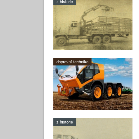
z historie
dopravní technika
z historie