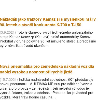
Náklaďák jako traktor? Kamaz si s myšlenkou hrál v
90. letech a stvořil konkurenta K-700 a T-150
(3.9.2021)
Toto je článek o vývoji jedinečného univerzálního
stroje Kamaz Кентавр (Kentavr) ruské automobilky Kamaz.
Probíhal v druhé polovině 90. let minulého století a předčasně
byl z několika důvodů ukončen.
Nová pneumatika pro zemědělská nákladní vozidla
nabízí vysokou nosnost při rychlé jízdě
(15.7.2021)
Indická nadnárodní společnost BKT představuje
novou pneumatiku MULTIMAX MP 569 pro nákladní vozidla
určená pro provoz v zemědělství. Její největší výhodou je
vysoká flotace, trakce a odolnost. Pneumatika je vhodná pro
vozidla, která tráví hodně času na…