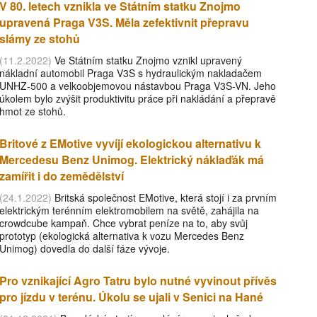
V 80. letech vznikla ve Státním statku Znojmo
upravená Praga V3S. Měla zefektivnit přepravu
slámy ze stohů
(11.2.2022)
Ve Státním statku Znojmo vznikl upravený
nákladní automobil Praga V3S s hydraulickým nakladačem
UNHZ-500 a velkoobjemovou nástavbou Praga V3S-VN. Jeho
úkolem bylo zvýšit produktivitu práce při nakládání a přepravě
hmot ze stohů.
Britové z EMotive vyvíjí ekologickou alternativu k
Mercedesu Benz Unimog. Elektrický náklaďák má
zamířit i do zemědělství
(24.1.2022)
Britská společnost EMotive, která stojí i za prvním
elektrickým terénním elektromobilem na světě, zahájila na
crowdcube kampaň. Chce vybrat peníze na to, aby svůj
prototyp (ekologická alternativa k vozu Mercedes Benz
Unimog) dovedla do další fáze vývoje.
Pro vznikající Agro Tatru bylo nutné vyvinout přívěs
pro jízdu v terénu. Úkolu se ujali v Senici na Hané