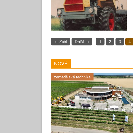
← Zpět
Další →
1
2
3
4
NOVÉ
zemědělská technika