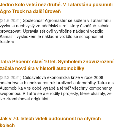
Jedno kolo větší než druhé. V Tatarstánu posunuli
Agro Truck na další úroveň
(21.6.2021)
Společnost Agromaster se sídlem v Tatarstánu
vyvinula neobvyklý zemědělský stroj, který úspěšně začala
provozovat. Upravila sériově vyráběné nákladní vozidlo
Kamaz - výsledkem je nákladní vozidlo se schopnostmi
traktoru.
Tatra Phoenix slaví 10 let. Symbolem znovuzrození
začala nová éra v historii automobilky
(22.3.2021)
Celosvětová ekonomická krize v roce 2008
odstartovala hlubokou restrukturalizaci automobilky Tatra a.s.
Automobilka v té době vyráběla téměř všechny komponenty
svépomocí. V Tatře se ale rodily i projekty, které ukázaly, že
lze zkombinovat originální…
Jak v 70. letech viděli budoucnost na čtyřech
kolech