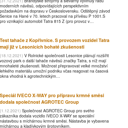
(31.12.2021)
Brandýské strojírny a slévárny vyvinuly řadu
moderních návěsů, odpovídajících perspektivním
požadavkům na dopravu v Československu. Odštěpný závod
Senice na Hané v 70. letech pracoval na přívěsu P 1001.S
pro vznikající automobil Tatra 815 Z (pro provoz v…
Test tahače z Kopřivnice. S provozem vozidel Tatra
mají již v Lesonicích bohaté zkušenosti
(18.12.2021)
V Rolnické společnosti Lesonice plánují rozšířit
vozový park o další tahače návěsů značky Tatra, s níž mají
mnohaleté zkušenosti. Možnost přepravovat velké množství
lehkého materiálu umožní podniku včas reagovat na časová
okna vhodná k agrotechnickým…
Speciál IVECO X-WAY pro přípravu krmné směsi
dodala společnost AGROTEC Group
(1.12.2021)
Společnost AGROTEC Group pro svého
zákazníka dodala vozidlo IVECO X-WAY se speciální
nástavbou s míchárnou krmné směsi. Nástavba je vybavena
míchárnou a kladívkovým šrotovníkem.