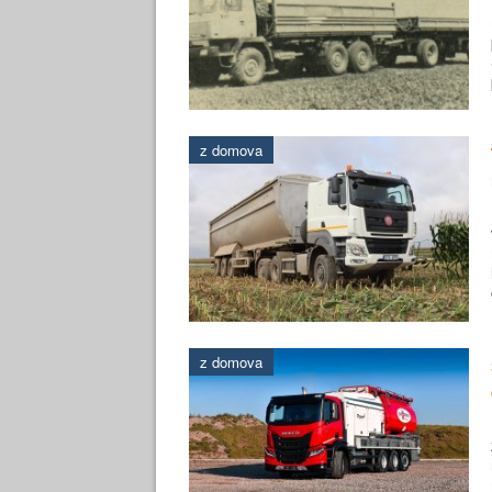
z domova
z domova