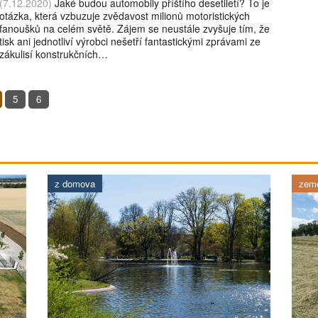
(7.12.2020)
Jaké budou automobily příštího desetiletí? To je
otázka, která vzbuzuje zvědavost milionů motoristických
fanoušků na celém světě. Zájem se neustále zvyšuje tím, že
tisk ani jednotliví výrobci nešetří fantastickými zprávami ze
zákulisí konstrukčních…
5
6
z domova
země