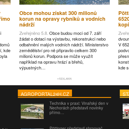
v
Obce mohou získat 300 milionů
Pött
římo
korun na opravy rybníků a vodních
652
nádrží
kopí
i
Zveřejněno 5.8.
Obce budou moci od 7. září
Zveře
žádat o dotaci na výstavbu, rekonstrukci nebo
dvour
 domů
odbahnění malých vodních nádrží. Ministerstvo
V 652
í, kde
zemědělství pro ně připravilo celkem 300
podvo
byla
milionů korun. Podpora se může využít
přesn
například na opravu hrází a břehů,
konst
výpustných…
kde 
AGROPORTAL24H.CZ
ST
Technika v praxi: Vinařský den v
Nechorách představil novinky
přímo…
Pöttinger představil shrnovač
h a v