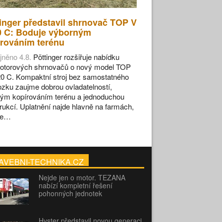
inger představil shrnovač TOP V
0 C: Boduje výborným
rováním terénu
jněno 4.8.
Pöttinger rozšiřuje nabídku
otorových shrnovačů o nový model TOP
0 C. Kompaktní stroj bez samostatného
zku zaujme dobrou ovladatelností,
ým kopírováním terénu a jednoduchou
rukcí. Uplatnění najde hlavně na farmách,
se…
AVEBNI-TECHNIKA.CZ
Nejde jen o motor. TEZANA
nabízí kompletní řešení
pohonných jednotek
Hyster představil novou generaci