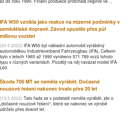
až do roku 1990. Finální produkce probíhala nejprve ve…
IFA W50 vznikla jako reakce na mizerné podmínky v
zemědělské dopravě. Závod opustilo přes půl
milionu vozidel
(20.5.2022)
IFA W50 byl nákladní automobil vyráběný
automobilkou Industrieverband Fahrzeugbau (IFA). Celkem
bylo v letech 1965 až 1990 vyrobeno 571 789 vozů tohoto
typu v různých variantách. Později na něj navázal model IFA
L60.
Škoda 706 MT se neměla vyrábět. Dočasné
nouzové řešení nakonec trvalo přes 20 let
(13.5.2022)
Tato řada se v podstatě neměla vyrábět, jde o
„dočasné nouzové řešení“, které se nakonec ve výrobě
udrželo přes dvacet let.