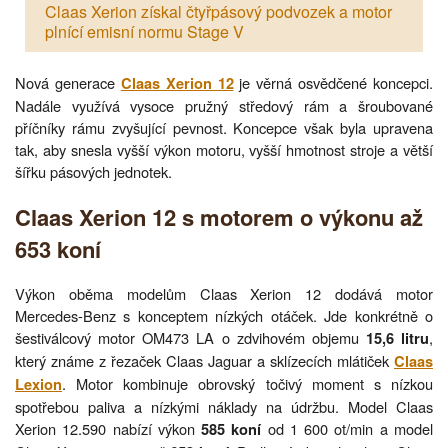
Claas Xerion získal čtyřpásový podvozek a motor
plnící emisní normu Stage V
Nová generace
je věrná osvědčené koncepci.
Claas Xerion 12
Nadále využívá vysoce pružný středový rám a šroubované
příčníky rámu zvyšující pevnost. Koncepce však byla upravena
tak, aby snesla vyšší výkon motoru, vyšší hmotnost stroje a větší
šířku pásových jednotek.
Claas Xerion 12 s motorem o výkonu až
653 koní
Výkon oběma modelům Claas Xerion 12 dodává motor
Mercedes-Benz s konceptem nízkých otáček. Jde konkrétně o
šestiválcový motor OM473 LA o zdvihovém objemu
,
15,6 litru
který známe z řezaček Claas Jaguar a sklízecích mlátiček
Claas
. Motor kombinuje obrovský točivý moment s nízkou
Lexion
spotřebou paliva a nízkými náklady na údržbu. Model Claas
Xerion 12.590 nabízí výkon
od 1 600 ot/min a model
585 koní