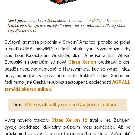
Nová generace traktoru Claas Xerion 12 je věrná osvědčené koncepci.
Nadále využívá vysoce pružný středový rám a šroubované příčníky rámu
zvyšující pevnost.
Světová premiéra proběhla v Severní Americe, protože se jedná
o nejdůležitější odbytiště traktorů tohoto typu. Významnými trhy
jsou také Kazachstán, Austrálie, Jižní Amerika a jižní Afrika.
Evropským novinářům se nový
představil o den
Claas Xerion
později nedaleko německého Harsewinkelu, kde se vyrábí. Mezi
nejvýznamnější evropské odběratele traktorů Claas Xerion se
řadí mimo jiné Česká republika zastoupená společností
AGRALL
.
zemědělská technika
Téma:
Články, aktuality a videa týkající se traktorů
Vývoj nového traktoru
trval 6 let. Zahájení
Claas Xerion 12
vývoje předcházel důkladný průzkum mezi zemědělci. Až po
průzkumu byly vytvořeny specifikace nového traktoru. Vyšlo také