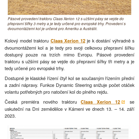
Pásové provedení traktoru Claas Xerion 12 s užšími pásy se vejde do
přepravní šířky 3 metry a je tedy určené pro evropské trhy. Provedení s
dvoumontážemi kol je určené pro Ameriku a Austrálii.
Kolový model traktoru
je k dostání výhradně s
Claas Xerion 12
dvoumontážemi kol a je tedy pro svoji celkovou přepravní šířku
dostupný pouze na trzích mimo Evropu. Pásové provedení
traktoru s užšími pásy se vejde do přepravní šířky tři metry a je
tedy určené pro evropské trhy.
Dostupné je klasické řízení čtyř kol se současným řízením přední
a zadní nápravy. Funkce Dynamic Steering snižuje počet otáček
volantu potřebných pro natočení kol do plného rejdu.
Česká premiéra nového traktoru
se
Claas Xerion 12
uskuteční na Dni zemědělce v Kámeni ve dnech 13. – 14. září
2023.