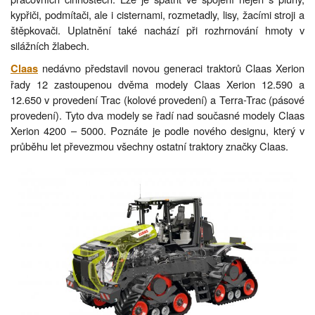
kypřiči, podmítači, ale i cisternami, rozmetadly, lisy, žacími stroji a
štěpkovači. Uplatnění také nachází při rozhrnování hmoty v
silážních žlabech.
nedávno představil novou generaci traktorů Claas Xerion
Claas
řady 12 zastoupenou dvěma modely Claas Xerion 12.590 a
12.650 v provedení Trac (kolové provedení) a Terra-Trac (pásové
provedení). Tyto dva modely se řadí nad současné modely Claas
Xerion 4200 – 5000. Poznáte je podle nového designu, který v
průběhu let převezmou všechny ostatní traktory značky Claas.