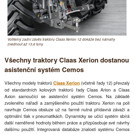
Volitelný zadní závěs traktoru Claas Xerion 12 dokáže bez námahy
zvednout až 13,6 tuny.
Všechny traktory Claas Xerion dostanou
asistenční systém Cemos
Všechny modely traktorů
(včetně řady 12) převzaly
Claas Xerion
od standardních kolových traktorů řady Claas Arion a Claas
Axion samoučící se asistenční systém Cemos. Na základě
zvoleného nářadí a zamýšleného použití traktoru Xerion na poli
navrhuje Cemos obsluze už na farmě nutná přídavná závaží a
optimální tlak v pneumatikách. Dynamicky se učící systém sbírá
další naměřené hodnoty během práce a přizpůsobuje své návrhy
dalšímu použití. Integrovaná databáze znalostí systému Cemos