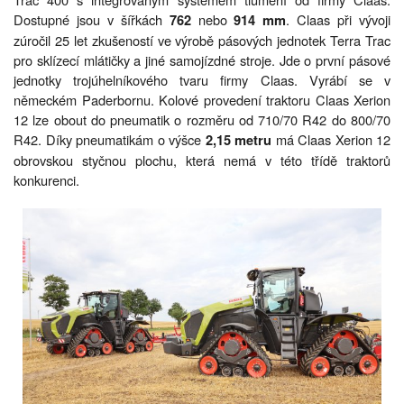
Dostupné jsou v šířkách
nebo
. Claas při vývoji
762
914 mm
zúročil 25 let zkušeností ve výrobě pásových jednotek Terra Trac
pro sklízecí mlátičky a jiné samojízdné stroje. Jde o první pásové
jednotky trojúhelníkového tvaru firmy Claas. Vyrábí se v
německém Paderbornu. Kolové provedení traktoru Claas Xerion
12 lze obout do pneumatik o rozměru od 710/70 R42 do 800/70
R42. Díky pneumatikám o výšce
má Claas Xerion 12
2,15 metru
obrovskou styčnou plochu, která nemá v této třídě traktorů
konkurenci.