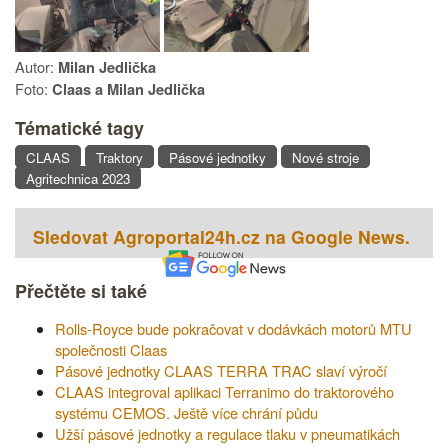
Autor:
Milan Jedlička
Foto:
Claas a Milan Jedlička
Tématické tagy
CLAAS
Traktory
Pásové jednotky
Nové stroje
Agritechnica 2023
Sledovat Agroportal24h.cz na Google News.
Přečtěte si také
Rolls-Royce bude pokračovat v dodávkách motorů MTU
společnosti Claas
Pásové jednotky CLAAS TERRA TRAC slaví výročí
CLAAS integroval aplikaci Terranimo do traktorového
systému CEMOS. Ještě více chrání půdu
Užší pásové jednotky a regulace tlaku v pneumatikách