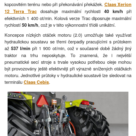
kopcovitém terénu nebo při překonávání překážek.
Claas Xerion
dosahuje maximální rychlosti
při
12 Terra Trac
40 km/h
efektivních 1 400 ot/min. Kolová verze Trac diposnuje maximální
rychlostí
, což je v této výkonnostní třídě unikátní.
50 km/h
Koncepce nízkých otáček motoru (2.0) umožňuje také využívat
hydraulickou soustavu se třemi čerpadly pracujícími s průtokem
až
při 1 900 ot/min, což v současné době žádný jiný
537 l/min
traktor na trhu neposkytuje. To znamená, že i největší
pneumatické secí stroje s trvale vysokou potřebou oleje mohou
být provozovány ještě efektivněji při výrazně snížených otáčkách
motoru. Jednotlivé průtoky v hydraulické soustavě lze sledovat na
terminálu
.
Claas Cebis