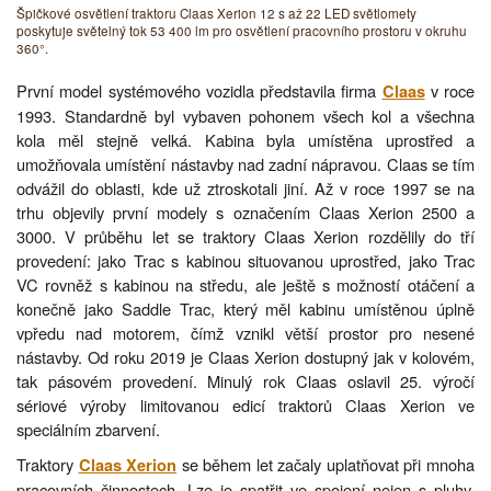
Špičkové osvětlení traktoru Claas Xerion 12 s až 22 LED světlomety
poskytuje světelný tok 53 400 lm pro osvětlení pracovního prostoru v okruhu
360°.
První model systémového vozidla představila firma
v roce
Claas
1993. Standardně byl vybaven pohonem všech kol a všechna
kola měl stejně velká. Kabina byla umístěna uprostřed a
umožňovala umístění nástavby nad zadní nápravou. Claas se tím
odvážil do oblasti, kde už ztroskotali jiní. Až v roce 1997 se na
trhu objevily první modely s označením Claas Xerion 2500 a
3000. V průběhu let se traktory Claas Xerion rozdělily do tří
provedení: jako Trac s kabinou situovanou uprostřed, jako Trac
VC rovněž s kabinou na středu, ale ještě s možností otáčení a
konečně jako Saddle Trac, který měl kabinu umístěnou úplně
vpředu nad motorem, čímž vznikl větší prostor pro nesené
nástavby. Od roku 2019 je Claas Xerion dostupný jak v kolovém,
tak pásovém provedení. Minulý rok Claas oslavil 25. výročí
sériové výroby limitovanou edicí traktorů Claas Xerion ve
speciálním zbarvení.
Traktory
se během let začaly uplatňovat při mnoha
Claas Xerion
pracovních činnostech. Lze je spatřit ve spojení nejen s pluhy,