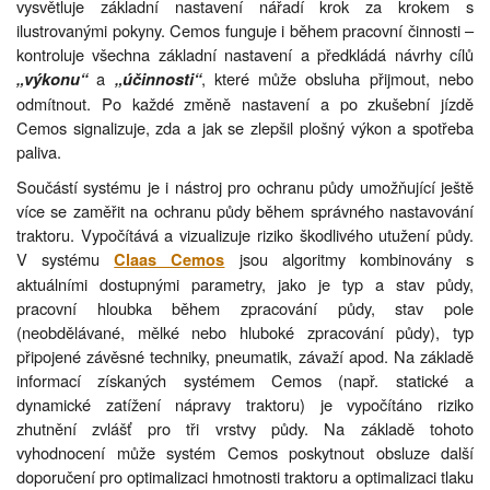
vysvětluje základní nastavení nářadí krok za krokem s
ilustrovanými pokyny. Cemos funguje i během pracovní činnosti –
kontroluje všechna základní nastavení a předkládá návrhy cílů
a
, které může obsluha přijmout, nebo
„výkonu“
„účinnosti“
odmítnout. Po každé změně nastavení a po zkušební jízdě
Cemos signalizuje, zda a jak se zlepšil plošný výkon a spotřeba
paliva.
Součástí systému je i nástroj pro ochranu půdy umožňující ještě
více se zaměřit na ochranu půdy během správného nastavování
traktoru. Vypočítává a vizualizuje riziko škodlivého utužení půdy.
V systému
jsou algoritmy kombinovány s
Claas Cemos
aktuálními dostupnými parametry, jako je typ a stav půdy,
pracovní hloubka během zpracování půdy, stav pole
(neobdělávané, mělké nebo hluboké zpracování půdy), typ
připojené závěsné techniky, pneumatik, závaží apod. Na základě
informací získaných systémem Cemos (např. statické a
dynamické zatížení nápravy traktoru) je vypočítáno riziko
zhutnění zvlášť pro tři vrstvy půdy. Na základě tohoto
vyhodnocení může systém Cemos poskytnout obsluze další
doporučení pro optimalizaci hmotnosti traktoru a optimalizaci tlaku