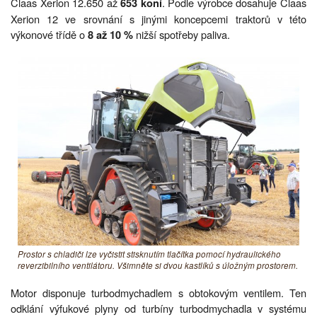
Claas Xerion 12.650 až
. Podle výrobce dosahuje Claas
653 koní
Xerion 12 ve srovnání s jinými koncepcemi traktorů v této
výkonové třídě o
nižší spotřeby paliva.
8 až 10 %
Prostor s chladiči lze vyčistit stisknutím tlačítka pomocí hydraulického
reverzibilního ventilátoru. Všimněte si dvou kastlíků s úložným prostorem.
Motor disponuje turbodmychadlem s obtokovým ventilem. Ten
odklání výfukové plyny od turbíny turbodmychadla v systému