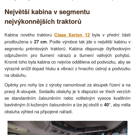
Největší kabina v segmentu
nejvýkonnějších traktorů
Kabina nového traktoru
byla v přední části
Claas Xerion 12
prodloužena o
. Podle výrobce tak jde o největší kabinu v
27 cm
segmentu prémiových traktorů. Kabina disponuje čtyřbodovým
odpružením pro tlumení nárazů a tlumení valivých pohybů.
Kromě toho byla kabina co nejvíce oddělena od podvozku, aby se
výrazně snížil dopad hluku a vibrací z hnacího ústrojí a podvozku
na obsluhu.
Opěrky pro nohy lze z výroby namontovat za sloupek řízení a na
pravý A-sloupek. Sedadlo obsluhy je k dispozici ve třech verzích
se standardním čalouněním nebo volitelným vysoce kvalitním
bavlněným či koženým čalouněním a lze jej otočit o
, aby měla
40°
obsluha výhled na připojené nářadí.