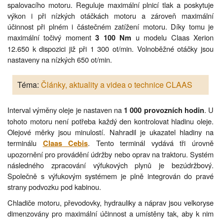
spalovacího motoru. Reguluje maximální plnicí tlak a poskytuje
výkon i při nízkých otáčkách motoru a zároveň maximální
účinnost při plném i částečném zatížení motoru. Díky tomu je
maximální točivý moment
u modelu Claas Xerion
3 100 Nm
12.650 k dispozici již při 1 300 ot/min. Volnoběžné otáčky jsou
nastaveny na nízkých 650 ot/min.
Téma:
Články, aktuality a videa o technice CLAAS
Interval výměny oleje je nastaven na
. U
1 000 provozních hodin
tohoto motoru není potřeba každý den kontrolovat hladinu oleje.
Olejové měrky jsou minulostí. Nahradil je ukazatel hladiny na
terminálu
. Tento terminál vydává tři úrovně
Claas Cebis
upozornění pro provádění údržby nebo oprav na traktoru. Systém
následného zpracování výfukových plynů je bezúdržbový.
Společně s výfukovým systémem je plně integrován do pravé
strany podvozku pod kabinou.
Chladiče motoru, převodovky, hydrauliky a náprav jsou velkoryse
dimenzovány pro maximální účinnost a umístěny tak, aby k nim