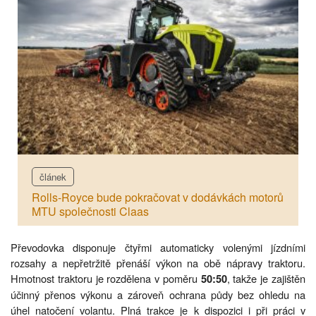
článek
Rolls-Royce bude pokračovat v dodávkách motorů
MTU společnosti Claas
Převodovka disponuje čtyřmi automaticky volenými jízdními
rozsahy a nepřetržitě přenáší výkon na obě nápravy traktoru.
Hmotnost traktoru je rozdělena v poměru
, takže je zajištěn
50:50
účinný přenos výkonu a zároveň ochrana půdy bez ohledu na
úhel natočení volantu. Plná trakce je k dispozici i při práci v