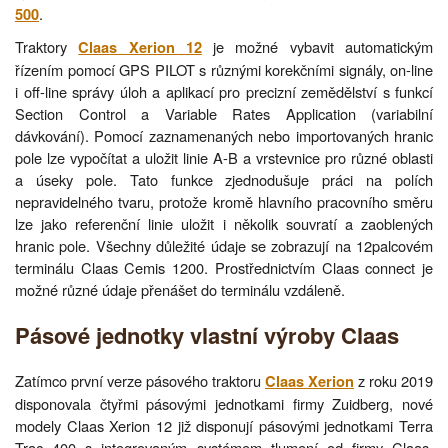
.
500
Traktory
je možné vybavit automatickým
Claas Xerion 12
řízením pomocí GPS PILOT s různými korekčními signály, on-line
i off-line správy úloh a aplikací pro precizní zemědělství s funkcí
Section Control a Variable Rates Application (variabilní
dávkování). Pomocí zaznamenaných nebo importovaných hranic
pole lze vypočítat a uložit linie A-B a vrstevnice pro různé oblasti
a úseky pole. Tato funkce zjednodušuje práci na polích
nepravidelného tvaru, protože kromě hlavního pracovního směru
lze jako referenční linie uložit i několik souvratí a zaoblených
hranic pole. Všechny důležité údaje se zobrazují na 12palcovém
terminálu Claas Cemis 1200. Prostřednictvím Claas connect je
možné různé údaje přenášet do terminálu vzdáleně.
Pásové jednotky vlastní výroby Claas
Zatímco první verze pásového traktoru
z roku 2019
Claas Xerion
disponovala čtyřmi pásovými jednotkami firmy Zuidberg, nové
modely Claas Xerion 12 již disponují pásovými jednotkami Terra
Trac 400 s integrovaným systémem tlumení od firmy Claas.