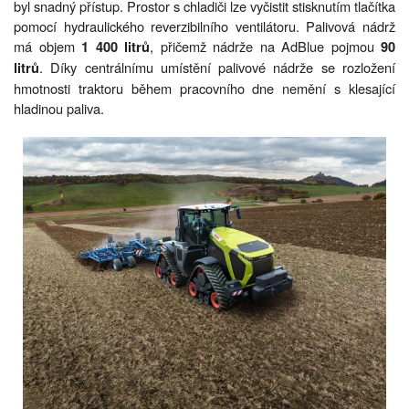
byl snadný přístup. Prostor s chladiči lze vyčistit stisknutím tlačítka
pomocí hydraulického reverzibilního ventilátoru. Palivová nádrž
má objem
, přičemž nádrže na AdBlue pojmou
1 400 litrů
90
. Díky centrálnímu umístění palivové nádrže se rozložení
litrů
hmotnosti traktoru během pracovního dne nemění s klesající
hladinou paliva.