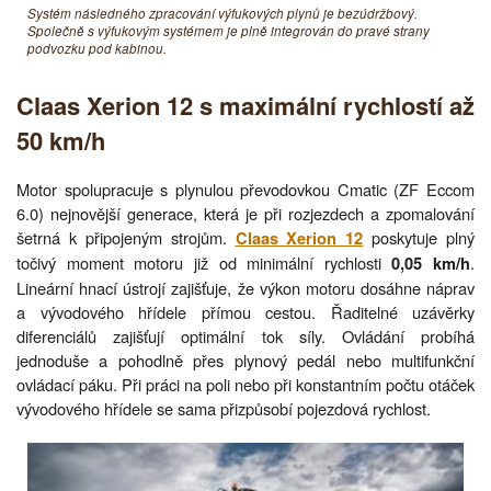
Systém následného zpracování výfukových plynů je bezúdržbový.
Společně s výfukovým systémem je plně integrován do pravé strany
podvozku pod kabinou.
Claas Xerion 12 s maximální rychlostí až
50 km/h
Motor spolupracuje s plynulou převodovkou Cmatic (ZF Eccom
6.0) nejnovější generace, která je při rozjezdech a zpomalování
šetrná k připojeným strojům.
poskytuje plný
Claas Xerion 12
točivý moment motoru již od minimální rychlosti
.
0,05 km/h
Lineární hnací ústrojí zajišťuje, že výkon motoru dosáhne náprav
a vývodového hřídele přímou cestou. Řaditelné uzávěrky
diferenciálů zajišťují optimální tok síly. Ovládání probíhá
jednoduše a pohodlně přes plynový pedál nebo multifunkční
ovládací páku. Při práci na poli nebo při konstantním počtu otáček
vývodového hřídele se sama přizpůsobí pojezdová rychlost.