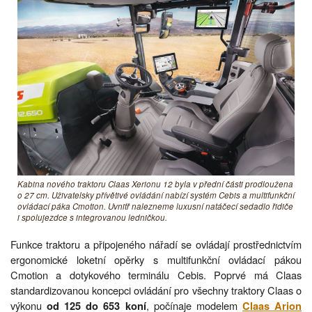
Kabina nového traktoru Claas Xerionu 12 byla v přední části prodloužena
o 27 cm. Uživatelsky přívětivé ovládání nabízí systém Cebis a multifunkční
ovládací páka Cmotion. Uvnitř nalezneme luxusní natáčecí sedadlo řidiče
i spolujezdce s integrovanou ledničkou.
Funkce traktoru a připojeného nářadí se ovládají prostřednictvím
ergonomické loketní opěrky s multifunkční ovládací pákou
Cmotion a dotykového terminálu Cebis. Poprvé má Claas
standardizovanou koncepci ovládání pro všechny traktory Claas o
výkonu
, počínaje modelem
od 125 do 653 koní
Claas Arion