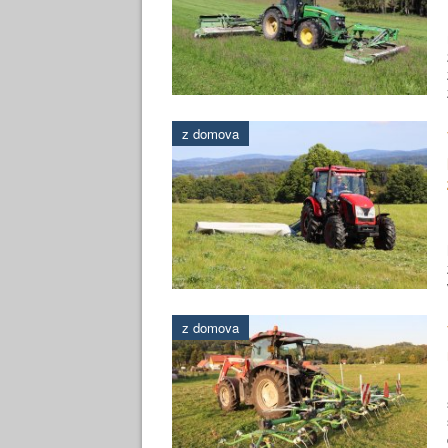
z domova
z domova