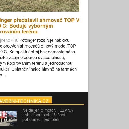
inger představil shrnovač TOP V
0 C: Boduje výborným
rováním terénu
jněno 4.8.
Pöttinger rozšiřuje nabídku
otorových shrnovačů o nový model TOP
0 C. Kompaktní stroj bez samostatného
zku zaujme dobrou ovladatelností,
ým kopírováním terénu a jednoduchou
rukcí. Uplatnění najde hlavně na farmách,
se…
AVEBNI-TECHNIKA.CZ
Nejde jen o motor. TEZANA
nabízí kompletní řešení
pohonných jednotek