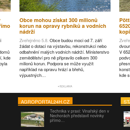
v
Obce mohou získat 300 milionů
Pött
římo
korun na opravy rybníků a vodních
652
nádrží
kopí
i
Zveřejněno 5.8.
Obce budou moci od 7. září
Zveře
žádat o dotaci na výstavbu, rekonstrukci nebo
dvour
 domů
odbahnění malých vodních nádrží. Ministerstvo
V 652
í, kde
zemědělství pro ně připravilo celkem 300
podvo
byla
milionů korun. Podpora se může využít
přesn
například na opravu hrází a břehů,
konst
výpustných…
kde 
AGROPORTAL24H.CZ
ST
Technika v praxi: Vinařský den v
Nechorách představil novinky
přímo…