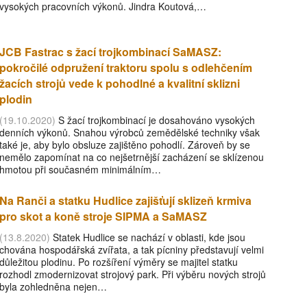
vysokých pracovních výkonů. Jindra Koutová,…
JCB Fastrac s žací trojkombinací SaMASZ:
pokročilé odpružení traktoru spolu s odlehčením
žacích strojů vede k pohodlné a kvalitní sklizni
plodin
(19.10.2020)
S žací trojkombinací je dosahováno vysokých
denních výkonů. Snahou výrobců zemědělské techniky však
také je, aby bylo obsluze zajištěno pohodlí. Zároveň by se
nemělo zapomínat na co nejšetrnější zacházení se sklízenou
hmotou při současném minimálním…
Na Ranči a statku Hudlice zajišťují sklizeň krmiva
pro skot a koně stroje SIPMA a SaMASZ
(13.8.2020)
Statek Hudlice se nachází v oblasti, kde jsou
chována hospodářská zvířata, a tak pícniny představují velmi
důležitou plodinu. Po rozšíření výměry se majitel statku
rozhodl zmodernizovat strojový park. Při výběru nových strojů
byla zohledněna nejen…