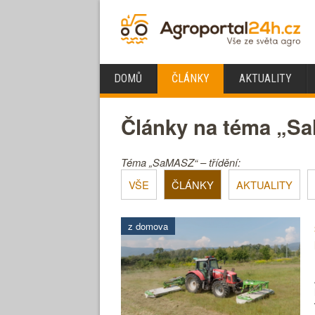
DOMŮ
ČLÁNKY
AKTUALITY
Články na téma „S
Téma „SaMASZ“ – třídění:
VŠE
ČLÁNKY
AKTUALITY
z domova