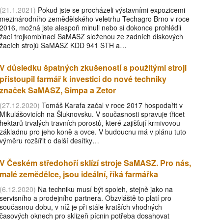
(21.1.2021)
Pokud jste se procházeli výstavními expozicemi
mezinárodního zemědělského veletrhu Techagro Brno v roce
2016, možná jste alespoň minuli nebo si dokonce prohlédli
žací trojkombinaci SaMASZ složenou ze zadních diskových
žacích strojů SaMASZ KDD 941 STH a…
V důsledku špatných zkušeností s použitými stroji
přistoupil farmář k investici do nové techniky
značek SaMASZ, Simpa a Zetor
(27.12.2020)
Tomáš Karafa začal v roce 2017 hospodařit v
Mikulášovicích na Šluknovsku. V současnosti spravuje třicet
hektarů trvalých travních porostů, které zajišťují krmivovou
základnu pro jeho koně a ovce. V budoucnu má v plánu tuto
výměru rozšířit o další desítky…
V Českém středohoří sklízí stroje SaMASZ. Pro nás,
malé zemědělce, jsou ideální, říká farmářka
(6.12.2020)
Na techniku musí být spoleh, stejně jako na
servisního a prodejního partnera. Obzvláště to platí pro
současnou dobu, v níž je při stále kratších vhodných
časových oknech pro sklizeň pícnin potřeba dosahovat