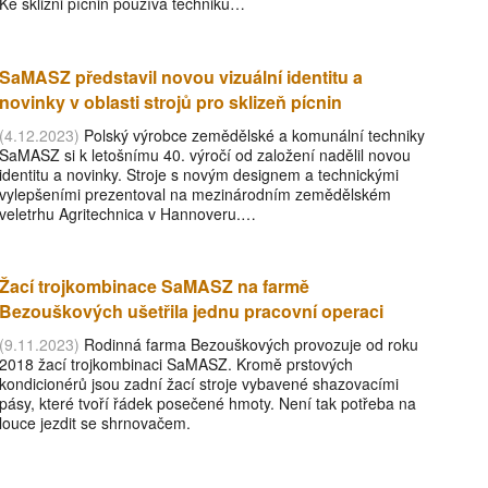
Ke sklizni pícnin používá techniku…
SaMASZ představil novou vizuální identitu a
novinky v oblasti strojů pro sklizeň pícnin
(4.12.2023)
Polský výrobce zemědělské a komunální techniky
SaMASZ si k letošnímu 40. výročí od založení nadělil novou
identitu a novinky. Stroje s novým designem a technickými
vylepšeními prezentoval na mezinárodním zemědělském
veletrhu Agritechnica v Hannoveru.…
Žací trojkombinace SaMASZ na farmě
Bezouškových ušetřila jednu pracovní operaci
(9.11.2023)
Rodinná farma Bezouškových provozuje od roku
2018 žací trojkombinaci SaMASZ. Kromě prstových
kondicionérů jsou zadní žací stroje vybavené shazovacími
pásy, které tvoří řádek posečené hmoty. Není tak potřeba na
louce jezdit se shrnovačem.