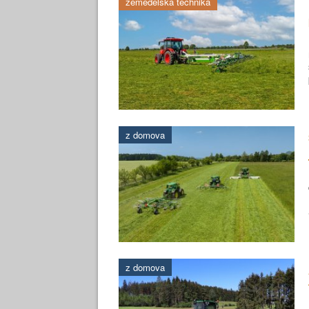
zemědělská technika
z domova
z domova