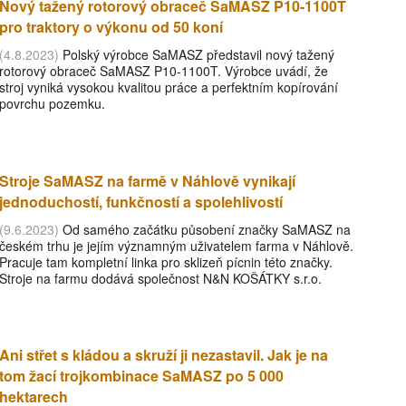
Nový tažený rotorový obraceč SaMASZ P10-1100T
pro traktory o výkonu od 50 koní
(4.8.2023)
Polský výrobce SaMASZ představil nový tažený
rotorový obraceč SaMASZ P10-1100T. Výrobce uvádí, že
stroj vyniká vysokou kvalitou práce a perfektním kopírování
povrchu pozemku.
Stroje SaMASZ na farmě v Náhlově vynikají
jednoduchostí, funkčností a spolehlivostí
(9.6.2023)
Od samého začátku působení značky SaMASZ na
českém trhu je jejím významným uživatelem farma v Náhlově.
Pracuje tam kompletní linka pro sklizeň pícnin této značky.
Stroje na farmu dodává společnost N&N KOŠÁTKY s.r.o.
Ani střet s kládou a skruží ji nezastavil. Jak je na
tom žací trojkombinace SaMASZ po 5 000
hektarech