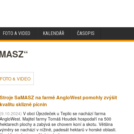
FOTO A VIDEO
KALENDÁŘ
ČASOPIS
aMASZ“
FOTO & VIDEO
Stroje SaMASZ na farmě AngloWest pomohly zvýšit
kvalitu sklizně pícnin
(9.10.2024)
V obci Újezdeček u Teplic se nachází farma
AngloWest. Majitel farmy Tomáš Houdek hospodaří na 500
hektarech plochy a zabývá se chovem koní a skotu. Většina
výměry se nachází v nížině, padesát hektarů v horské oblasti.