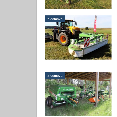
z domova
z domova