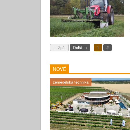
← Zpět
Další →
1
2
NOVÉ
zemědělská technika