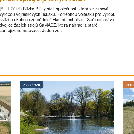
(5.11.2019)
Blízko Bíliny sídlí společnost, která se zabývá
výrobou vojtěškových úsušků. Potřebnou vojtěšku pro výrobu
sklízí u okolních zemědělců vlastní technikou. Seč obstarává
dvojice žacích strojů SaMASZ, která nahradila staré
samojízdné mačkače. Jeden ze…
z domova
země