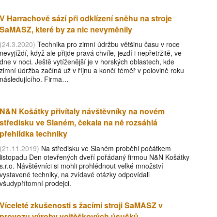
V Harrachově sází při odklízení sněhu na stroje
SaMASZ, které by za nic nevyměnily
(24.3.2020)
Technika pro zimní údržbu většinu času v roce
nevyjíždí, když ale přijde pravá chvíle, jezdí i nepřetržitě, ve
dne v noci. Ještě vytíženější je v horských oblastech, kde
zimní údržba začíná už v říjnu a končí téměř v polovině roku
následujícího. Firma…
N&N Košátky přivítaly návštěvníky na novém
středisku ve Slaném, čekala na ně rozsáhlá
přehlídka techniky
(21.11.2019)
Na středisku ve Slaném proběhl počátkem
listopadu Den otevřených dveří pořádaný firmou N&N Košátky
s.r.o. Návštěvníci si mohli prohlédnout velké množství
vystavené techniky, na zvídavé otázky odpovídali
všudypřítomní prodejci.
Víceleté zkušenosti s žacími stroji SaMASZ v
provozu výroby vojtěškových úsušků