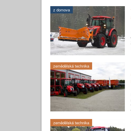
z domova
zemědělská technika
zemědělská technika