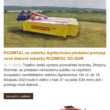
ROZMITAL na veletrhu Agritechnica představí prototyp
nové diskové sekačky ROZMITAL SD-300R
(9.11.2023)
Tradiční český výrobce pícninářské techniky, Strojírny
Rožmitál, se představí německému publiku na největším
evropském zemědělském veletrhu Agritechnica. Od 12. do 18.
listopadu 2023 bude k vidění v hale 27 na ploše E26 mimo jiné i
prototyp nové diskové…
komerční sdělení