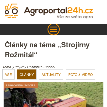
Články na téma „Strojírny
Rožmitál“
Téma „Strojírny Rožmitál“ – třídění:
VŠE
ČLÁNKY
AKTUALITY
FOTO & VIDEO
zemědělská technika