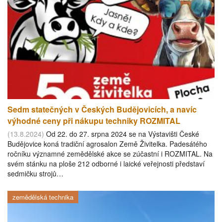
Sedm statečných v Českých Budějovicích, a navíc
výhodné ceny při nákupu techniky ROZMITAL
(13.8.2024)
Od 22. do 27. srpna 2024 se na Výstavišti České
Budějovice koná tradiční agrosalon Země Živitelka. Padesátého
ročníku významné zemědělské akce se zúčastní i ROZMITAL. Na
svém stánku na ploše 212 odborné i laické veřejnosti představí
sedmičku strojů…
zemědělská technika