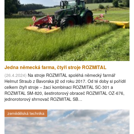
Jedna německá farma, čtyři stroje ROZMITAL
(26.4.2024)
Na stroje ROZMITAL spoléhá německý farmář
Helmut Straub z Bavorska již od roku 2017. Od té doby si pořídil
celkem čtyři stroje – žací kombinaci ROZMITAL SC-301 a
ROZMITAL SM-820, šestirotorový obraceč ROZMITAL OZ-676,
jednorotorový shrnovač ROZMITAL SB…
zemědělská technika