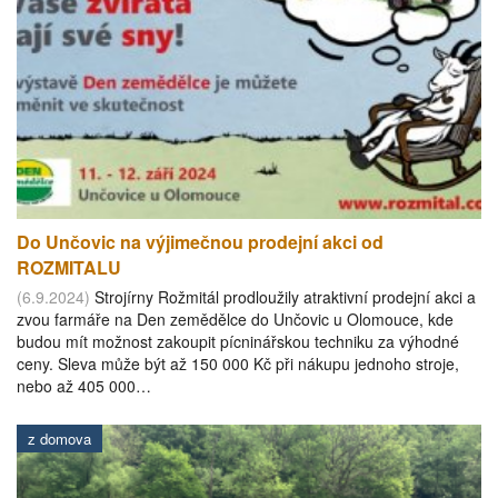
Do Unčovic na výjimečnou prodejní akci od
ROZMITALU
(6.9.2024)
Strojírny Rožmitál prodloužily atraktivní prodejní akci a
zvou farmáře na Den zemědělce do Unčovic u Olomouce, kde
budou mít možnost zakoupit pícninářskou techniku za výhodné
ceny. Sleva může být až 150 000 Kč při nákupu jednoho stroje,
nebo až 405 000…
z domova