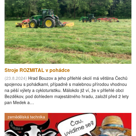
Stroje ROZMITAL v pohádce
(23.8.2024)
Hrad Bouzov a jeho přilehlé okolí má většina Čechů
spojenou s pohádkami, případně s malebnou přírodou vhodnou
na pěší výlety a cykloturistiku. Málokdo již ví, že v přilehlé obci
Bezděkov, pod dohledem majestátného hradu, založil před 2 lety
pan Medek a…
zemědělská technika