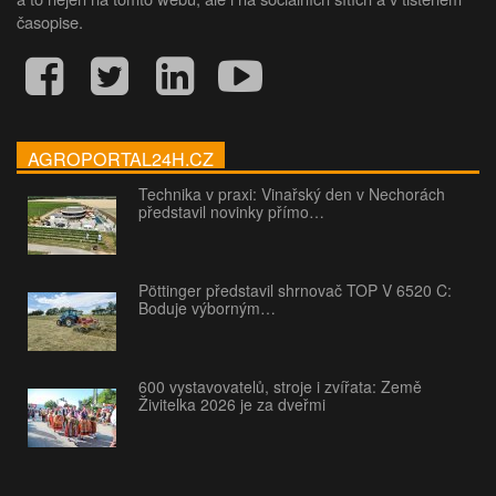
časopise.
AGROPORTAL24H.CZ
Technika v praxi: Vinařský den v Nechorách
představil novinky přímo…
Pöttinger představil shrnovač TOP V 6520 C:
Boduje výborným…
600 vystavovatelů, stroje i zvířata: Země
Živitelka 2026 je za dveřmi