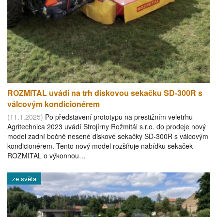
ROZMITAL uvádí na trh diskovou sekačku SD-300R s
válcovým kondicionérem
(11.1.2025)
Po představení prototypu na prestižním veletrhu
Agritechnica 2023 uvádí Strojírny Rožmitál s.r.o. do prodeje nový
model zadní bočně nesené diskové sekačky SD-300R s válcovým
kondicionérem. Tento nový model rozšiřuje nabídku sekaček
ROZMITAL o výkonnou…
ze světa