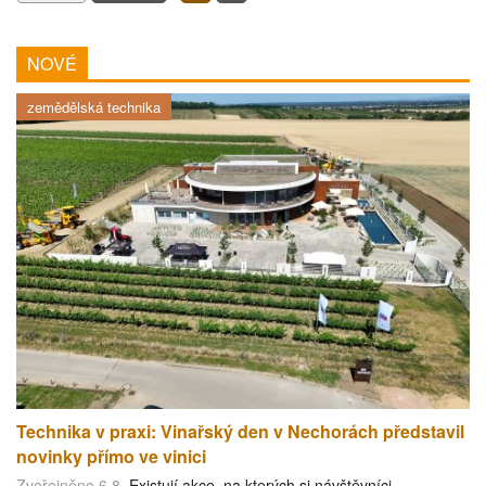
NOVÉ
zemědělská technika
Technika v praxi: Vinařský den v Nechorách představil
novinky přímo ve vinici
Zveřejněno 6.8.
Existují akce, na kterých si návštěvníci