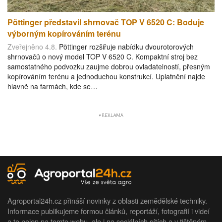
Pöttinger představil shrnovač TOP V 6520 C: Boduje
výborným kopírováním terénu
Zveřejněno 4.8.
Pöttinger rozšiřuje nabídku dvourotorových
shrnovačů o nový model TOP V 6520 C. Kompaktní stroj bez
samostatného podvozku zaujme dobrou ovladatelností, přesným
kopírováním terénu a jednoduchou konstrukcí. Uplatnění najde
hlavně na farmách, kde se…
Agroportal24h.cz přináší novinky z oblasti zemědělské techniky.
Informace publikujeme formou článků, reportáží, fotografií i videí
a to nejen na tomto webu, ale i na sociálních sítích a v tištěném