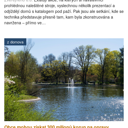
prohlédnou naleštěné stroje, vyslechnou několik prezentací a
odjíždějí domů s katalogem pod paží. Pak jsou ale setkání, kde se
technika představuje přesně tam, kam byla zkonstruována a
navržena – přímo ve…
z domova
Obce mohou získat 300 milionů korun na opravy