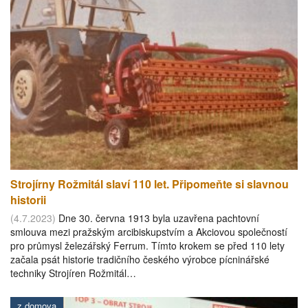
Strojírny Rožmitál slaví 110 let. Připomeňte si slavnou
historii
(4.7.2023)
Dne 30. června 1913 byla uzavřena pachtovní
smlouva mezi pražským arcibiskupstvím a Akciovou společností
pro průmysl železářský Ferrum. Tímto krokem se před 110 lety
začala psát historie tradičního českého výrobce pícninářské
techniky Strojíren Rožmitál…
z domova