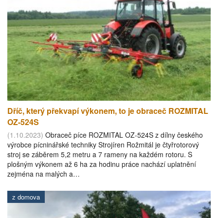
Dříč, který překvapí výkonem, to je obraceč ROZMITAL
OZ-524S
(1.10.2023)
Obraceč píce ROZMITAL OZ-524S z dílny českého
výrobce pícninářské techniky Strojíren Rožmitál je čtyřrotorový
stroj se záběrem 5,2 metru a 7 rameny na každém rotoru. S
plošným výkonem až 6 ha za hodinu práce nachází uplatnění
zejména na malých a…
z domova