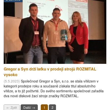
Gregor a Syn drží laťku v prodeji strojů ROZMITAL
vysoko
(5.5.2023)
Společnost Gregor a Syn, s.r.o. se stala vítězem v
kategorii prodejce roku a současně získala titul absolutního
vítěze, a to již počtvrté. Do svého sortimentu společnost zařadila
dva nové diskové žací stroje značky ROZMITAL.
← Zpět
Další →
1
2