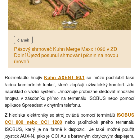
článek
Pásový shrnovač Kuhn Merge Maxx 1090 v ZD
Dolní Újezd posunul shrnování pícnin na novou
úroveň
Rozmetadlo hnojiv
se může pochlubit také
Kuhn AXENT 90.1
řadou komfortních funkcí, které zlepšují uživatelský komfort. Jde
například o vážicí systém. Umožňuje průběžně sledovat množství
hnojiva v zásobníku přímo na terminálu ISOBUS nebo pomocí
aplikace Spreadset v chytrém telefonu.
Z hlediska elektroniky se stroj ovládá pomocí terminálů
ISOBUS
nebo jakéhokoli jiného terminálu
CCI 800 nebo CCI 1200
ISOBUS, který je na farmě k dispozici. Je také možné použít
joystick AUX-N, jako je CCI A3 s barevným dotykovým displejem.