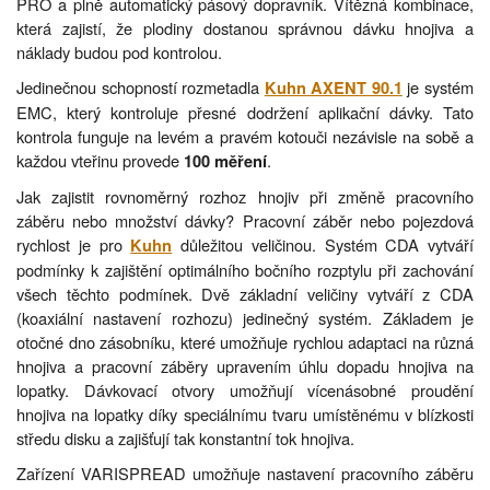
PRO a plně automatický pásový dopravník. Vítězná kombinace,
která zajistí, že plodiny dostanou správnou dávku hnojiva a
náklady budou pod kontrolou.
Jedinečnou schopností rozmetadla
je systém
Kuhn AXENT 90.1
EMC, který kontroluje přesné dodržení aplikační dávky. Tato
kontrola funguje na levém a pravém kotouči nezávisle na sobě a
každou vteřinu provede
.
100 měření
Jak zajistit rovnoměrný rozhoz hnojiv při změně pracovního
záběru nebo množství dávky? Pracovní záběr nebo pojezdová
rychlost je pro
důležitou veličinou. Systém CDA vytváří
Kuhn
podmínky k zajištění optimálního bočního rozptylu při zachování
všech těchto podmínek. Dvě základní veličiny vytváří z CDA
(koaxiální nastavení rozhozu) jedinečný systém. Základem je
otočné dno zásobníku, které umožňuje rychlou adaptaci na různá
hnojiva a pracovní záběry upravením úhlu dopadu hnojiva na
lopatky. Dávkovací otvory umožňují vícenásobné proudění
hnojiva na lopatky díky speciálnímu tvaru umístěnému v blízkosti
středu disku a zajišťují tak konstantní tok hnojiva.
Zařízení VARISPREAD umožňuje nastavení pracovního záběru