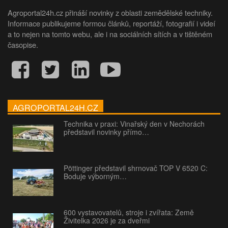
Agroportal24h.cz přináší novinky z oblasti zemědělské techniky.
Informace publikujeme formou článků, reportáží, fotografií i videí
a to nejen na tomto webu, ale i na sociálních sítích a v tištěném
časopise.
AGROPORTAL24H.CZ
Technika v praxi: Vinařský den v Nechorách
představil novinky přímo…
Pöttinger představil shrnovač TOP V 6520 C:
Boduje výborným…
600 vystavovatelů, stroje i zvířata: Země
Živitelka 2026 je za dveřmi