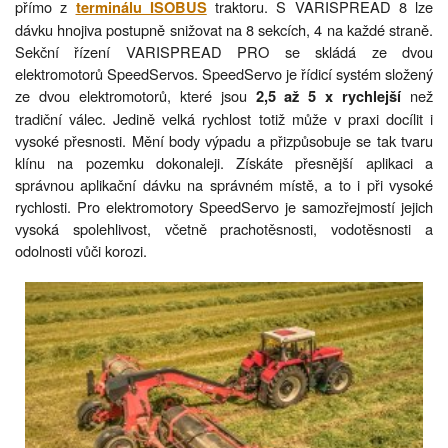
přímo z
traktoru. S VARISPREAD 8 lze
terminálu ISOBUS
dávku hnojiva postupně snižovat na 8 sekcích, 4 na každé straně.
Sekční řízení VARISPREAD PRO se skládá ze dvou
elektromotorů SpeedServos. SpeedServo je řídicí systém složený
ze dvou elektromotorů, které jsou
než
2,5 až 5 x rychlejší
tradiční válec. Jedině velká rychlost totiž může v praxi docílit i
vysoké přesnosti. Mění body výpadu a přizpůsobuje se tak tvaru
klínu na pozemku dokonaleji. Získáte přesnější aplikaci a
správnou aplikační dávku na správném místě, a to i při vysoké
rychlosti. Pro elektromotory SpeedServo je samozřejmostí jejich
vysoká spolehlivost, včetně prachotěsnosti, vodotěsnosti a
odolnosti vůči korozi.