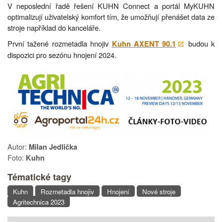
V neposlední řadě řešení KUHN Connect a portál MyKUHN
optimalizují uživatelský komfort tím, že umožňují přenášet data ze
stroje například do kanceláře.
První tažené rozmetadla hnojiv
budou k
Kuhn AXENT 90.1
dispozici pro sezónu hnojení 2024.
Autor:
Milan Jedlička
Foto:
Kuhn
Tématické tagy
Kuhn
Rozmetadla hnojiv
Hnojení
Nové stroje
Agritechnica 2023