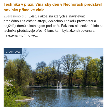
Technika v praxi: Vinařský den v Nechorách představil
novinky přímo ve vinici
Zveřejněno 6.8.
Existují akce, na kterých si návštěvníci
prohlédnou naleštěné stroje, vyslechnou několik prezentací a
odjíždějí domů s katalogem pod paží. Pak jsou ale setkání, kde se
technika představuje přesně tam, kam byla zkonstruována a
navržena – přímo ve…
z domova