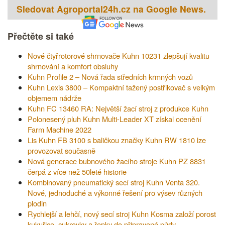
Sledovat Agroportal24h.cz na Google News.
Přečtěte si také
Nové čtyřrotorové shrnovače Kuhn 10231 zlepšují kvalitu
shrnování a komfort obsluhy
Kuhn Profile 2 – Nová řada středních krmných vozů
Kuhn Lexis 3800 – Kompaktní tažený postřikovač s velkým
objemem nádrže
Kuhn FC 13460 RA: Největší žací stroj z produkce Kuhn
Polonesený pluh Kuhn Multi-Leader XT získal ocenění
Farm Machine 2022
Lis Kuhn FB 3100 s baličkou značky Kuhn RW 1810 lze
provozovat současně
Nová generace bubnového žacího stroje Kuhn PZ 8831
čerpá z více než 50leté historie
Kombinovaný pneumatický secí stroj Kuhn Venta 320.
Nové, jednoduché a výkonné řešení pro výsev různých
plodin
Rychlejší a lehčí, nový secí stroj Kuhn Kosma založí porost
kukuřice, cukrovky a řepky do připravené půdy