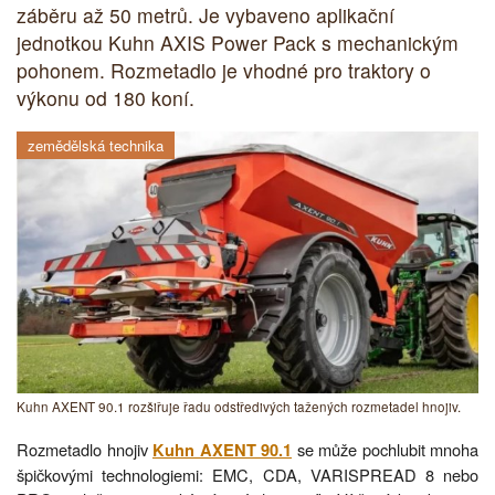
záběru až 50 metrů. Je vybaveno aplikační
jednotkou Kuhn AXIS Power Pack s mechanickým
pohonem. Rozmetadlo je vhodné pro traktory o
výkonu od 180 koní.
zemědělská technika
Kuhn AXENT 90.1 rozšiřuje řadu odstředivých tažených rozmetadel hnojiv.
Rozmetadlo hnojiv
se může pochlubit mnoha
Kuhn AXENT 90.1
špičkovými technologiemi: EMC, CDA, VARISPREAD 8 nebo