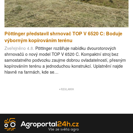
Pöttinger představil shrnovač TOP V 6520 C: Boduje
výborným kopírováním terénu
Zveřejněno 4.8.
Pöttinger rozšiřuje nabídku dvourotorových
shrnovačů o nový model TOP V 6520 C. Kompaktní stroj bez
samostatného podvozku zaujme dobrou ovladatelností, přesným
kopírováním terénu a jednoduchou konstrukcí. Uplatnění najde
hlavně na farmách, kde se…