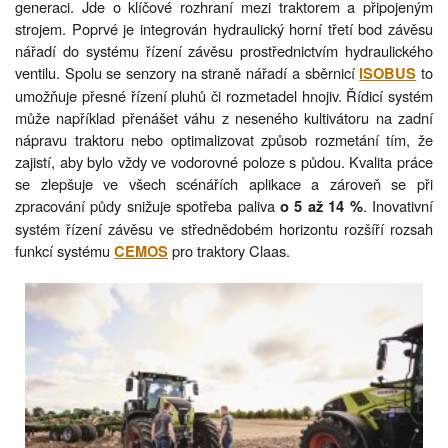
generaci. Jde o klíčové rozhraní mezi traktorem a připojeným
strojem. Poprvé je integrován hydraulický horní třetí bod závěsu
nářadí do systému řízení závěsu prostřednictvím hydraulického
ventilu. Spolu se senzory na straně nářadí a sběrnicí
to
ISOBUS
umožňuje přesné řízení pluhů či rozmetadel hnojiv. Řídicí systém
může například přenášet váhu z neseného kultivátoru na zadní
nápravu traktoru nebo optimalizovat způsob rozmetání tím, že
zajistí, aby bylo vždy ve vodorovné poloze s půdou. Kvalita práce
se zlepšuje ve všech scénářích aplikace a zároveň se při
zpracování půdy snižuje spotřeba paliva
. Inovativní
o 5 až 14 %
systém řízení závěsu ve střednědobém horizontu rozšíří rozsah
funkcí systému
pro traktory Claas.
CEMOS