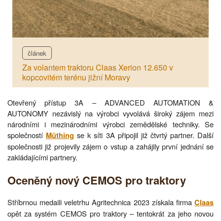
článek
Za volantem traktoru Claas Xerion 12.650 v
kopcovitém terénu jižní Moravy
Otevřený přístup 3A – ADVANCED AUTOMATION &
AUTONOMY nezávislý na výrobci vyvolává široký zájem mezi
národními i mezinárodními výrobci zemědělské techniky. Se
společností
se k síti 3A připojil již čtvrtý partner. Další
Müthing
společnosti již projevily zájem o vstup a zahájily první jednání se
zakládajícími partnery.
Oceněný nový CEMOS pro traktory
Stříbrnou medaili veletrhu Agritechnica 2023 získala firma
Claas
opět za systém CEMOS pro traktory – tentokrát za jeho novou