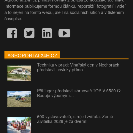
Informace publikujeme formou článků, reportáží, fotografií i videí
a to nejen na tomto webu, ale i na sociálních sítích a v tištěném
časopise.
AGROPORTAL24H.CZ
Technika v praxi: Vinařský den v Nechorách
představil novinky přímo…
Pöttinger představil shrnovač TOP V 6520 C:
Boduje výborným…
600 vystavovatelů, stroje i zvířata: Země
Živitelka 2026 je za dveřmi