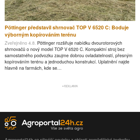
Pöttinger představil shrnovač TOP V 6520 C: Boduje
výborným kopírováním terénu
Zveřejněno 4.8.
Pöttinger rozšiřuje nabídku dvourotorových
shrnovačů o nový model TOP V 6520 C. Kompaktní stroj bez
samostatného podvozku zaujme dobrou ovladatelností, přesným
kopírováním terénu a jednoduchou konstrukcí. Uplatnění najde
hlavně na farmách, kde se…
Agroportal24h.cz přináší novinky z oblasti zemědělské techniky.