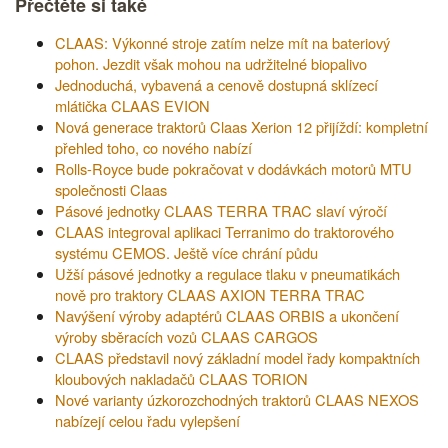
Přečtěte si také
CLAAS: Výkonné stroje zatím nelze mít na bateriový
pohon. Jezdit však mohou na udržitelné biopalivo
Jednoduchá, vybavená a cenově dostupná sklízecí
mlátička CLAAS EVION
Nová generace traktorů Claas Xerion 12 přijíždí: kompletní
přehled toho, co nového nabízí
Rolls-Royce bude pokračovat v dodávkách motorů MTU
společnosti Claas
Pásové jednotky CLAAS TERRA TRAC slaví výročí
CLAAS integroval aplikaci Terranimo do traktorového
systému CEMOS. Ještě více chrání půdu
Užší pásové jednotky a regulace tlaku v pneumatikách
nově pro traktory CLAAS AXION TERRA TRAC
Navýšení výroby adaptérů CLAAS ORBIS a ukončení
výroby sběracích vozů CLAAS CARGOS
CLAAS představil nový základní model řady kompaktních
kloubových nakladačů CLAAS TORION
Nové varianty úzkorozchodných traktorů CLAAS NEXOS
nabízejí celou řadu vylepšení