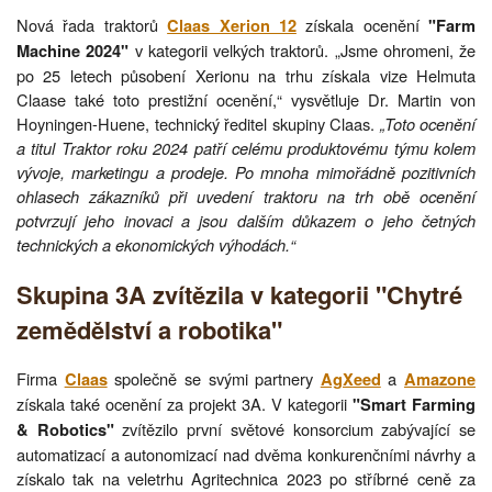
Nová řada traktorů
získala ocenění
Claas Xerion 12
"Farm
v kategorii velkých traktorů. „Jsme ohromeni, že
Machine 2024"
po 25 letech působení Xerionu na trhu získala vize Helmuta
Claase také toto prestižní ocenění,“ vysvětluje Dr. Martin von
Hoyningen-Huene, technický ředitel skupiny Claas.
„Toto ocenění
a titul Traktor roku 2024 patří celému produktovému týmu kolem
vývoje, marketingu a prodeje. Po mnoha mimořádně pozitivních
ohlasech zákazníků při uvedení traktoru na trh obě ocenění
potvrzují jeho inovaci a jsou dalším důkazem o jeho četných
technických a ekonomických výhodách.“
Skupina 3A zvítězila v kategorii "Chytré
zemědělství a robotika"
Firma
společně se svými partnery
a
Claas
AgXeed
Amazone
získala také ocenění za projekt 3A. V kategorii
"Smart Farming
zvítězilo první světové konsorcium zabývající se
& Robotics"
automatizací a autonomizací nad dvěma konkurenčními návrhy a
získalo tak na veletrhu Agritechnica 2023 po stříbrné ceně za