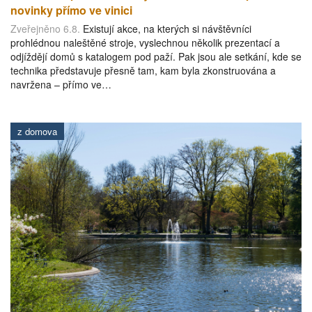
novinky přímo ve vinici
Zveřejněno 6.8.
Existují akce, na kterých si návštěvníci
prohlédnou naleštěné stroje, vyslechnou několik prezentací a
odjíždějí domů s katalogem pod paží. Pak jsou ale setkání, kde se
technika představuje přesně tam, kam byla zkonstruována a
navržena – přímo ve…
z domova