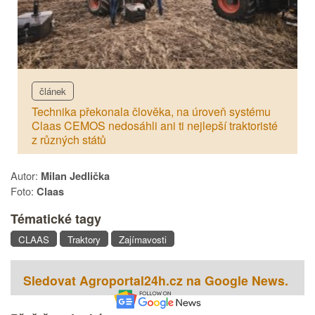
článek
Technika překonala člověka, na úroveň systému
Claas CEMOS nedosáhli ani ti nejlepší traktoristé
z různých států
Autor:
Milan Jedlička
Foto:
Claas
Tématické tagy
CLAAS
Traktory
Zajímavosti
Sledovat Agroportal24h.cz na Google News.